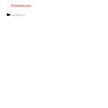
…
Weiterlesen …
Kategorien
Headlines