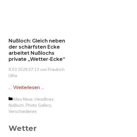
Nußloch: Gleich neben
der schärfsten Ecke
arbeitet Nußlochs
private „Wetter-Ecke“
9.03.15
29.07.13
von
Friedrich
Uthe
…
Weiterlesen …
Kategorien
Alles Neue
,
Headlines
,
Nußloch
,
Photo Gallery
,
Verschiedenes
Wetter