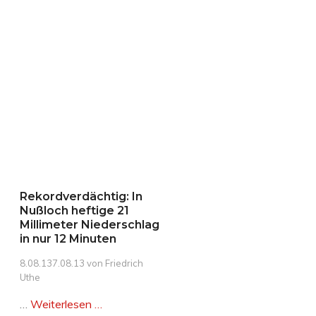
Rekordverdächtig: In
Nußloch heftige 21
Millimeter Niederschlag
in nur 12 Minuten
8.08.13
7.08.13
von
Friedrich
Uthe
…
Weiterlesen …