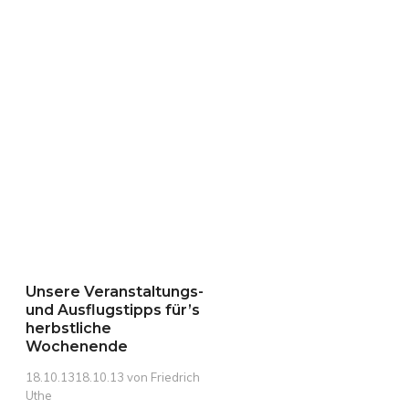
Unsere Veranstaltungs-
und Ausflugstipps für’s
herbstliche
Wochenende
18.10.13
18.10.13
von
Friedrich
Uthe