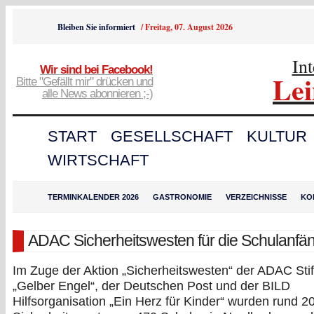
Bleiben Sie informiert
/
Freitag, 07. August 2026
In
Wir sind bei Facebook!
Le
Bitte "Gefällt mir" drücken und
alle News abonnieren ;-)
START
GESELLSCHAFT
KULTUR
WIRTSCHAFT
TERMINKALENDER 2026
GASTRONOMIE
VERZEICHNISSE
KO
ADAC Sicherheitswesten für die Schulanfä
Im Zuge der Aktion „Sicherheitswesten“ der ADAC Sti
„Gelber Engel“, der Deutschen Post und der BILD
Hilfsorganisation „Ein Herz für Kinder“ wurden rund 2