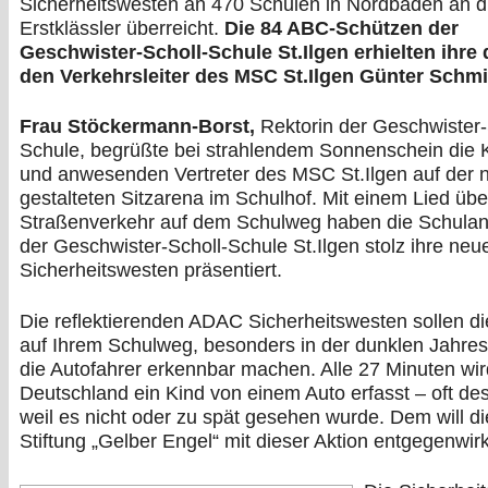
Sicherheitswesten an 470 Schulen in Nordbaden an d
Erstklässler überreicht.
Die 84 ABC-Schützen der
Geschwister-Scholl-Schule St.Ilgen erhielten ihre
den Verkehrsleiter des MSC St.Ilgen Günter Schmit
Frau Stöckermann-Borst,
Rektorin der Geschwister-
Schule, begrüßte bei strahlendem Sonnenschein die 
und anwesenden Vertreter des MSC St.Ilgen auf der 
gestalteten Sitzarena im Schulhof. Mit einem Lied üb
Straßenverkehr auf dem Schulweg haben die Schulan
der Geschwister-Scholl-Schule St.Ilgen stolz ihre n
Sicherheitswesten präsentiert.
Die reflektierenden ADAC Sicherheitswesten sollen di
auf Ihrem Schulweg, besonders in der dunklen Jahresz
die Autofahrer erkennbar machen. Alle 27 Minuten wir
Deutschland ein Kind von einem Auto erfasst – oft de
weil es nicht oder zu spät gesehen wurde. Dem will 
Stiftung „Gelber Engel“ mit dieser Aktion entgegenwir