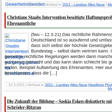
13.3.2021 | Verfasst in
2021 - Landtag
,
Alles Neue
|
Me
Christiane Staabs Intervention beseitigte Haftungspro
Ehrenamtliche
(fwu – 12.3.21) Das rechtliche Rahmens
Deutschland ist so ausufernd und umfas
dass sich selbst der höchste Gesetzgebe
Bundestag – selbst darin verirren kann. 
gemeinte rechtliche Regelungen werden dann manchm
gut genug gemacht und das kann dann schlecht bis ge
enden. Beispiel Aufwertung des Ehrenamtes. Hier wu
beschlossen, dass die […]
12.3.2021 | Verfasst in
2021 - Landtag
,
Alles Neue
,
Headlines
,
Phot
Me
Die Zukunft der Bildung – Saskia Esken diskutierte m
Schröder-Ritzrau