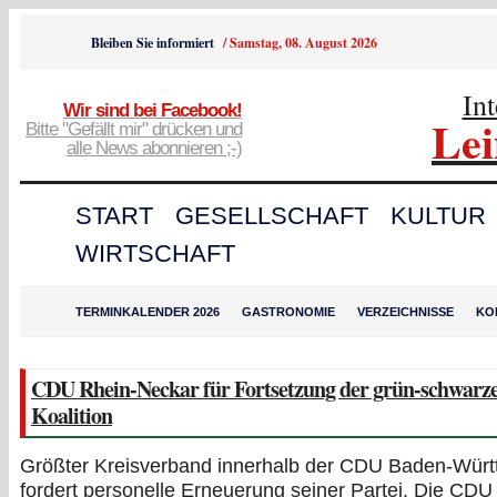
Bleiben Sie informiert
/
Samstag, 08. August 2026
In
Wir sind bei Facebook!
Le
Bitte "Gefällt mir" drücken und
alle News abonnieren ;-)
START
GESELLSCHAFT
KULTUR
WIRTSCHAFT
TERMINKALENDER 2026
GASTRONOMIE
VERZEICHNISSE
KO
CDU Rhein-Neckar für Fortsetzung der grün-schwarz
Koalition
Größter Kreisverband innerhalb der CDU Baden-Wür
fordert personelle Erneuerung seiner Partei. Die CDU