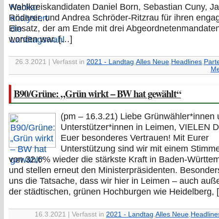
Wahlkreiskandidaten Daniel Born, Sebastian Cuny, Ja
Röderer, und Andrea Schröder-Ritzrau für ihren engag
Einsatz, der am Ende mit drei Abgeordnetenmandaten
worden war. […]
26.3.2021 | Verfasst in
2021 - Landtag
,
Alles Neue
,
Headlines
,
Part
Me
B90/Grüne: „Grün wirkt – BW hat gewählt“
(pm – 16.3.21) Liebe Grünwähler*innen
Unterstützer*innen in Leimen, VIELEN 
Euer besonderes Vertrauen! Mit Eurer
Unterstützung sind wir mit einem Stimme
von 32,6% wieder die stärkste Kraft in Baden-Württe
und stellen erneut den Ministerpräsidenten. Besonders
uns die Tatsache, dass wir hier in Leimen – auch auß
der städtischen, grünen Hochburgen wie Heidelberg, 
16.3.2021 | Verfasst in
2021 - Landtag
,
Alles Neue
,
Headline