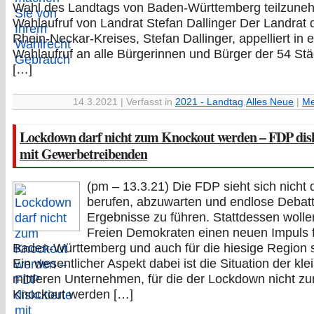
Wahl des Landtags von Baden-Württemberg teilzune
Wahlaufruf von Landrat Stefan Dallinger Der Landrat 
Rhein-Neckar-Kreises, Stefan Dallinger, appelliert in 
Wahlaufruf an alle Bürgerinnen und Bürger der 54 St
[…]
14.3.2021 | Verfasst in
2021 - Landtag
,
Alles Neue
|
Me
Lockdown darf nicht zum Knockout werden – FDP disk
mit Gewerbetreibenden
(pm – 13.3.21) Die FDP sieht sich nicht
berufen, abzuwarten und endlose Debat
Ergebnisse zu führen. Stattdessen wolle
Freien Demokraten einen neuen Impuls 
Baden-Württemberg und auch für die hiesige Region 
Ein wesentlicher Aspekt dabei ist die Situation der kl
mittleren Unternehmen, für die der Lockdown nicht z
Knockout werden […]