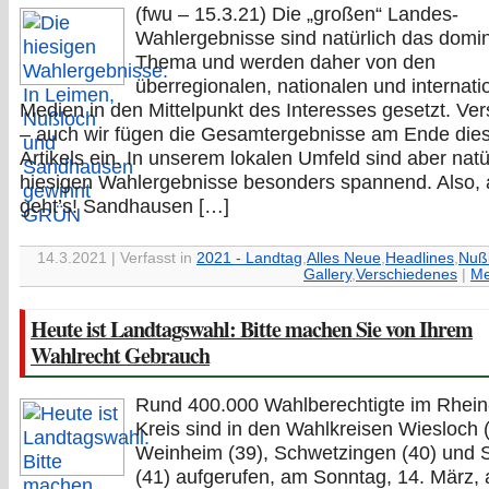
(fwu – 15.3.21) Die „großen“ Landes-
Wahlergebnisse sind natürlich das domi
Thema und werden daher von den
überregionalen, nationalen und internati
Medien in den Mittelpunkt des Interesses gesetzt. Ver
– auch wir fügen die Gesamtergebnisse am Ende die
Artikels ein. In unserem lokalen Umfeld sind aber natü
hiesigen Wahlergebnisse besonders spannend. Also, 
geht’s! Sandhausen […]
14.3.2021 | Verfasst in
2021 - Landtag
,
Alles Neue
,
Headlines
,
Nuß
Gallery
,
Verschiedenes
|
Me
Heute ist Landtagswahl: Bitte machen Sie von Ihrem
Wahlrecht Gebrauch
Rund 400.000 Wahlberechtigte im Rhein
Kreis sind in den Wahlkreisen Wiesloch (
Weinheim (39), Schwetzingen (40) und 
(41) aufgerufen, am Sonntag, 14. März, 