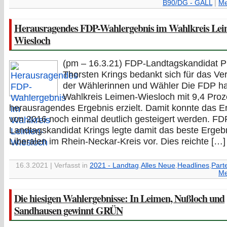
B90/DG - GALL
|
Me
Herausragendes FDP-Wahlergebnis im Wahlkreis Lei
Wiesloch
(pm – 16.3.21) FDP-Landtagskandidat Pr
Thorsten Krings bedankt sich für das Ve
der Wählerinnen und Wähler Die FDP ha
Wahlkreis Leimen-Wiesloch mit 9,4 Proz
herausragendes Ergebnis erzielt. Damit konnte das E
von 2016 noch einmal deutlich gesteigert werden. FD
Landtagskandidat Krings legte damit das beste Ergeb
Liberalen im Rhein-Neckar-Kreis vor. Dies reichte […]
16.3.2021 | Verfasst in
2021 - Landtag
,
Alles Neue
,
Headlines
,
Part
Me
Die hiesigen Wahlergebnisse: In Leimen, Nußloch und
Sandhausen gewinnt GRÜN