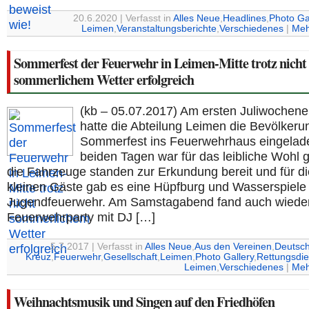
20.6.2020 | Verfasst in
Alles Neue
,
Headlines
,
Photo Ga
Leimen
,
Veranstaltungsberichte
,
Verschiedenes
|
Meh
Sommerfest der Feuerwehr in Leimen-Mitte trotz nicht
sommerlichem Wetter erfolgreich
(kb – 05.07.2017) Am ersten Juliwochen
hatte die Abteilung Leimen die Bevölker
Sommerfest ins Feuerwehrhaus eingelad
beiden Tagen war für das leibliche Wohl g
die Fahrzeuge standen zur Erkundung bereit und für di
kleinen Gäste gab es eine Hüpfburg und Wasserspiele 
Jugendfeuerwehr. Am Samstagabend fand auch wieder
Feuerwehrparty mit DJ […]
5.7.2017 | Verfasst in
Alles Neue
,
Aus den Vereinen
,
Deutsc
Kreuz
,
Feuerwehr
,
Gesellschaft
,
Leimen
,
Photo Gallery
,
Rettungsdie
Leimen
,
Verschiedenes
|
Meh
Weihnachtsmusik und Singen auf den Friedhöfen