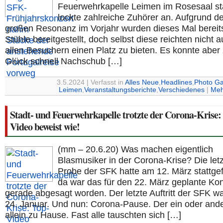
Feuerwehrkapelle Leimen im Rosesaal st
lockte zahlreiche Zuhörer an. Aufgrund de
großen Resonanz im Vorjahr wurden dieses Mal bereit
Stühle bereitgestellt, doch selbst diese reichten nicht 
allen Besuchern einen Platz zu bieten. Es konnte aber
Glück schnell Nachschub […]
3.5.2024 | Verfasst in
Alles Neue
,
Headlines
,
Photo Ga
Leimen
,
Veranstaltungsberichte
,
Verschiedenes
|
Meh
Stadt- und Feuerwehrkapelle trotzte der Corona-Krise:
Video beweist wie!
(mm – 20.6.20) Was machen eigentlich
Blasmusiker in der Corona-Krise? Die let
Probe der SFK hatte am 12. März stattge
da war das für den 22. März geplante Kon
gerade abgesagt worden. Der letzte Auftritt der SFK w
24. Januar. Und nun: Corona-Pause. Der ein oder and
allein zu Hause. Fast alle tauschten sich […]