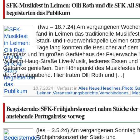
SFK-Musikfest in Leimen: Olli Roth und die SFK All S
begeisterten das Publikum
(fwu – 18.7.24) Am vergangenen Woche
fand in Leimen das traditionelle Musikfest
Stadt- und Feuerwehrkapelle Leimen stat
Tage lang konnten die Besucher auf dem
Festplatz und im großen Gerätehaus der Feuerwache i
Wilhelm-Haug-Straße Live-Musik, leckeres Essen und 
Getränke genießen. Den Höhepunkt des Musikfestes b
der Samstagabend. Hier traten Olli Roth und […]
18.7.2024 | Verfasst in
Alles Neue
,
Headlines
,
Photo Ga
Leimen
,
Veranstaltungsberichte
,
Verschiedenes
|
Meh
Begeisterndes SFK-Frühjahrskonzert nahm Stücke der
anstehende Portugalreise vorweg
(les – 3.5.24) Am vergangenen Sonntag 
Frühjahrskonzert der Stadt- und