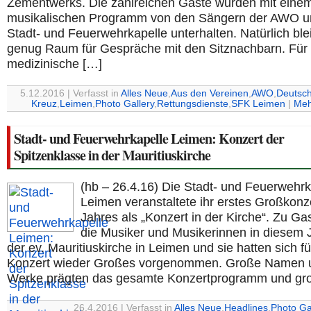
Zementwerks. Die zahlreichen Gäste wurden mit eine
musikalischen Programm von den Sängern der AWO u
Stadt- und Feuerwehrkapelle unterhalten. Natürlich ble
genug Raum für Gespräche mit den Sitznachbarn. Für 
medizinische […]
5.12.2016 | Verfasst in
Alles Neue
,
Aus den Vereinen
,
AWO
,
Deutsc
Kreuz
,
Leimen
,
Photo Gallery
,
Rettungsdienste
,
SFK Leimen
|
Meh
Stadt- und Feuerwehrkapelle Leimen: Konzert der
Spitzenklasse in der Mauritiuskirche
(hb – 26.4.16) Die Stadt- und Feuerwehrk
Leimen veranstaltete ihr erstes Großkonz
Jahres als „Konzert in der Kirche“. Zu Ga
die Musiker und Musikerinnen in diesem J
der ev. Mauritiuskirche in Leimen und sie hatten sich f
Konzert wieder Großes vorgenommen. Große Namen 
Werke prägten das gesamte Konzertprogramm und gr
26.4.2016 | Verfasst in
Alles Neue
,
Headlines
,
Photo Ga