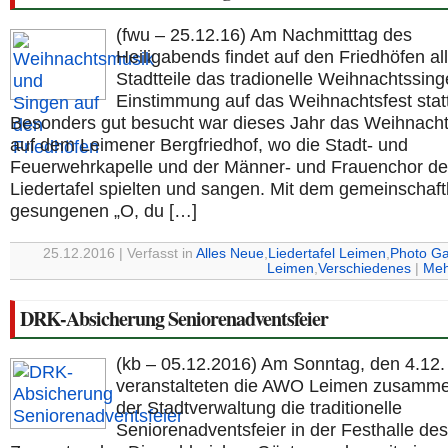
(fwu – 25.12.16) Am Nachmitttag des
Heiligabends findet auf den Friedhöfen al
Stadtteile das tradionelle Weihnachtssing
Einstimmung auf das Weihnachtsfest statt
Besonders gut besucht war dieses Jahr das Weihnach
auf dem Leimener Bergfriedhof, wo die Stadt- und
Feuerwehrkapelle und der Männer- und Frauenchor de
Liedertafel spielten und sangen. Mit dem gemeinschaft
gesungenen „O, du […]
25.12.2016 | Verfasst in
Alles Neue
,
Liedertafel Leimen
,
Photo Ga
Leimen
,
Verschiedenes
|
Meh
DRK-Absicherung Seniorenadventsfeier
(kb – 05.12.2016) Am Sonntag, den 4.12.
veranstalteten die AWO Leimen zusamme
der Stadtverwaltung die traditionelle
Seniorenadventsfeier in der Festhalle des