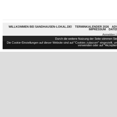
WILLKOMMEN BEI SANDHAUSEN-LOKAL.DE!
TERMINKALENDER 2026
AD
IMPRESSUM
DATE
Anmelden
|
Durch die weitere Nutzung der Seite stimmen S
Die Cookie-Einstellungen auf dieser Website sind auf "Cookies zulassen" eingestellt,
verwenden oder auf "Akzeptiere