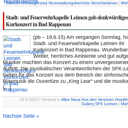
Leimen
,
Uncategorized
,
Veranstaltungsberichte
,
Verschiedenes
|
Meh
Stadt- und Feuerwehrkapelle Leimen gab denkwürdige
Kurkonzert in Bad Rappenau
(pb – 19.6.15) Am vergangen Sonntag, ha
Stadt- und Feuerwehrkapelle Leimen ihr
Kurkonzert in Bad Rappenau. Wunderbar
Wetter, herrliches Ambiente und gut aufg
Musiker machten das Konzert zu einem unvergessene
Auftritt. Die musikalischen Verantwortlichen der SFK-L
hatten für das Konzert aus dem Bereich der sinfonisch
Blasmusik die Ouvertüre zu „King Lear“ und die musika
[…]
19.6.2015 | Verfasst in
Alles Neue
,
Aus den Vereinen
,
Headli
Gallery
,
SFK Leimen
|
Meh
Nächste Seite »