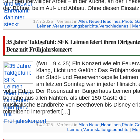
Stunden freiwilliger Arbeit – in der Küche, an der Theke
der Bühne, beim Auf- und Abbau. Ohne diesen Einsatz
17.7.2025 | Verfasst in
Alles Neue
,
Headlines
,
Photo Ga
Leimen
,
Veranstaltungsberichte
,
Verschiedenes
|
Meh
35 Jahre Taktgefühl: SFK Leimen feiert ihren Dirigent
Benz mit Frühjahrskonzert
(fwu – 9.4.25) Ein Konzert wie ein Feuer
Klang, Licht und Gefühl: Das Frühjahrsko
der Stadt- und Feuerwehrkapelle Leimen
am letzten Sonntag war in jeder Hinsicht 
voller Erfolg. Der Rosensaal im Bürgerhaus Leimen pla
beinahe aus allen Nähten, als über 150 Gäste die
musikalische Bandbreite von Beethoven bis Disney erl
mitreißend interpretiert […]
9.4.2025 | Verfasst in
Alles Neue
,
Headlines
,
Photo Ga
Leimen
,
Veranstaltungsberichte
|
Meh