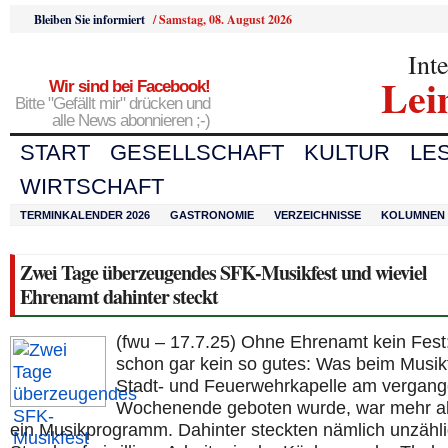
Bleiben Sie informiert
/
Samstag, 08. August 2026
Int
Lei
Wir sind bei Facebook!
Bitte "Gefällt mir" drücken und
alle News abonnieren ;-)
START
GESELLSCHAFT
KULTUR
LE
WIRTSCHAFT
TERMINKALENDER 2026
GASTRONOMIE
VERZEICHNISSE
KOLUMNEN
Zwei Tage überzeugendes SFK-Musikfest und wieviel
Ehrenamt dahinter steckt
(fwu – 17.7.25) Ohne Ehrenamt kein Fest
schon gar kein so gutes: Was beim Musik
Stadt- und Feuerwehrkapelle am vergan
Wochenende geboten wurde, war mehr al
ein Musikprogramm. Dahinter steckten nämlich unzähl