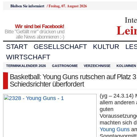
Bleiben Sie informiert
/
Freitag, 07. August 2026
Int
Lei
Wir sind bei Facebook!
Bitte "Gefällt mir" drücken und
alle News abonnieren ;-)
START
GESELLSCHAFT
KULTUR
LE
WIRTSCHAFT
TERMINKALENDER 2026
GASTRONOMIE
VERZEICHNISSE
KOLUMNEN
Basketball: Young Guns rutschen auf Platz 3
Schiedsrichter überfordert
(yg – 24.3.14) 
allem anderen 
guten
Voraussetzung
machten sich d
Young Guns
a
Sonntagvormitt