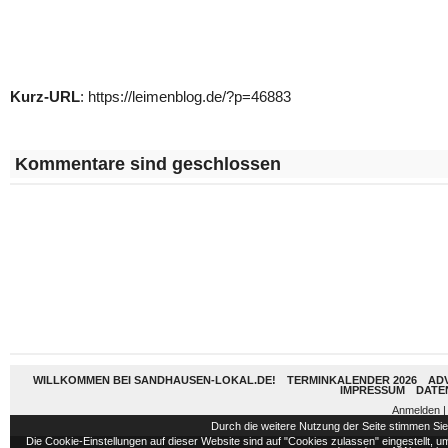
Kurz-URL
: https://leimenblog.de/?p=46883
Kommentare sind geschlossen
WILLKOMMEN BEI SANDHAUSEN-LOKAL.DE!
TERMINKALENDER 2026
AD
IMPRESSUM
DATE
Anmelden
|
Durch die weitere Nutzung der Seite stimmen S
Die Cookie-Einstellungen auf dieser Website sind auf "Cookies zulassen" eingestellt,