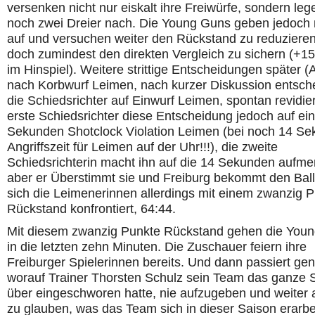
versenken nicht nur eiskalt ihre Freiwürfe, sondern le
noch zwei Dreier nach. Die Young Guns geben jedoch 
auf und versuchen weiter den Rückstand zu reduzieren,
doch zumindest den direkten Vergleich zu sichern (+1
im Hinspiel). Weitere strittige Entscheidungen später (
nach Korbwurf Leimen, nach kurzer Diskussion entsch
die Schiedsrichter auf Einwurf Leimen, spontan revidier
erste Schiedsrichter diese Entscheidung jedoch auf ei
Sekunden Shotclock Violation Leimen (bei noch 14 S
Angriffszeit für Leimen auf der Uhr!!!), die zweite
Schiedsrichterin macht ihn auf die 14 Sekunden aufm
aber er Überstimmt sie und Freiburg bekommt den Bal
sich die Leimenerinnen allerdings mit einem zwanzig 
Rückstand konfrontiert, 64:44.
Mit diesem zwanzig Punkte Rückstand gehen die You
in die letzten zehn Minuten. Die Zuschauer feiern ihre
Freiburger Spielerinnen bereits. Und dann passiert ge
worauf Trainer Thorsten Schulz sein Team das ganze S
über eingeschworen hatte, nie aufzugeben und weiter 
zu glauben, was das Team sich in dieser Saison erarbei