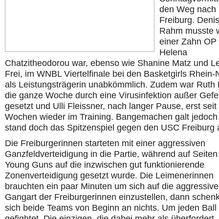
den Weg nach
Freiburg. Deni
Rahm musste 
einer Zahn OP
Helena
Chatzitheodorou war, ebenso wie Shanine Matz und L
Frei, im WNBL Viertelfinale bei den Basketgirls Rhein
als Leistungsträgerin unabkömmlich. Zudem war Ruth 
die ganze Woche durch eine Virusinfektion außer Gefe
gesetzt und Ulli Fleissner, nach langer Pause, erst seit
Wochen wieder im Training. Bangemachen galt jedoch 
stand doch das Spitzenspiel gegen den USC Freiburg 
Die Freiburgerinnen starteten mit einer aggressiven
Ganzfeldverteidigung in die Partie, während auf Seiten
Young Guns auf die inzwischen gut funktionierende
Zonenverteidigung gesetzt wurde. Die Leimenerinnen
brauchten ein paar Minuten um sich auf die aggressive
Gangart der Freiburgerinnen einzustellen, dann schen
sich beide Teams von Beginn an nichts. Um jeden Ball
gefightet. Die einzigen, die dabei mehr als überfordert