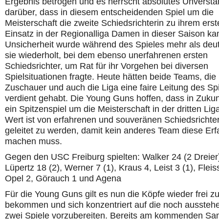
Ergebnis betrogen und es herrscht absolutes Unverstä
darüber, dass in diesem entscheidenden Spiel um die
Meisterschaft die zweite Schiedsrichterin zu ihrem ers
Einsatz in der Regionalliga Damen in dieser Saison ka
Unsicherheit wurde während des Spieles mehr als deut
sie wiederholt, bei dem ebenso unerfahrenen ersten
Schiedsrichter, um Rat für ihr Vorgehen bei diversen
Spielsituationen fragte. Heute hätten beide Teams, die
Zuschauer und auch die Liga eine faire Leitung des Sp
verdient gehabt. Die Young Guns hoffen, dass in Zukun
ein Spitzenspiel um die Meisterschaft in der dritten Lig
Wert ist von erfahrenen und souveränen Schiedsrichte
geleitet zu werden, damit kein anderes Team diese Er
machen muss.
Gegen den USC Freiburg spielten: Walker 24 (2 Dreier
Lüpertz 18 (2), Werner 7 (1), Kraus 4, Leist 3 (1), Fleis
Opel 2, Görauch 1 und Agena
Für die Young Guns gilt es nun die Köpfe wieder frei z
bekommen und sich konzentriert auf die noch ausste
zwei Spiele vorzubereiten. Bereits am kommenden Sa