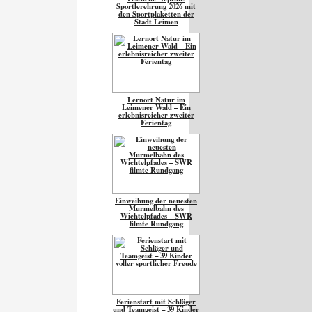
Sportlerehrung 2026 mit
den Sportplaketten der
Stadt Leimen
Lernort Natur im
Leimener Wald – Ein
erlebnisreicher zweiter
Ferientag
Einweihung der neuesten
Murmelbahn des
Wichtelpfades – SWR
filmte Rundgang
Ferienstart mit Schläger
und Teamgeist – 39 Kinder