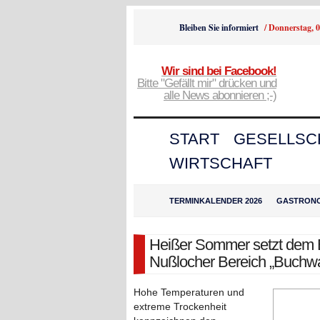
Bleiben Sie informiert
/
Donnerstag, 0
Wir sind bei Facebook!
Bitte "Gefällt mir" drücken und
alle News abonnieren ;-)
START
GESELLSC
WIRTSCHAFT
TERMINKALENDER 2026
GASTRON
Heißer Sommer setzt dem
Nußlocher Bereich „Buchwa
Hohe Temperaturen und
extreme Trockenheit