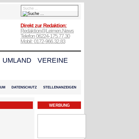
Direkt zur Redaktion:
Redaktion@Leimen.News
Telefon 06224-175.77.30
Mobil: 0172-966.32.83
UMLAND
VEREINE
SUM
DATENSCHUTZ
STELLENANZEIGEN
WERBUNG