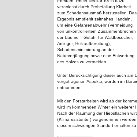
Forstamt Rhein-Neckar-Kreis dazu
veranlasst durch Probefällung Klarheit
zum Schadensausmaß herzustellen. Das
Ergebnis empfiehlt zeitnahes Handeln,
um eine Gefahrenabwehr (Vermeidung
von unkontrolliertem Zusammenbrechen
der Bäume = Gefahr für Waldbesucher,
Anlieger, Holzaufbereitung),
Schadensminimierung an der
Naturverjüngung sowie eine Entwertung
des Holzes zu vermeiden.
Unter Berücksichtigung dieser auch am
vorgetragenen Aspekte, werden im Bere
entnommen.
Mit den Forstarbeiten wird ab der kom
wird im kommenden Winter ein weiterer H
Nach der Räumung der Hiebsflächen wir
(Klimaresistenter) vorgenommen werden,
diesem schwierigen Standort erhalten zu