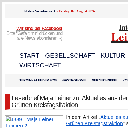
Bleiben Sie informiert
/
Freitag, 07. August 2026
In
Wir sind bei Facebook!
Le
Bitte "Gefällt mir" drücken und
alle News abonnieren ;-)
START
GESELLSCHAFT
KULTUR
WIRTSCHAFT
TERMINKALENDER 2026
GASTRONOMIE
VERZEICHNISSE
KO
Leserbrief Maja Leiner zu: Aktuelles aus der
Grünen Kreistagsfraktion
In dem Artikel „
Aktuelles a
Grünen Kreistagsfraktion
“ 