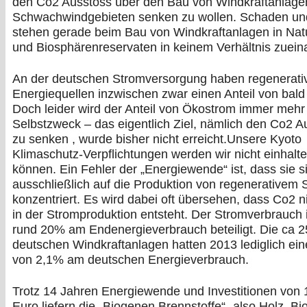
den Co2 Ausstoss über den Bau von Windkraftanlage
Schwachwindgebieten senken zu wollen. Schaden un
stehen gerade beim Bau von Windkraftanlagen in Nat
und Biosphärenreservaten in keinem Verhältnis zuein
An der deutschen Stromversorgung haben regenerati
Energiequellen inzwischen zwar einen Anteil von bal
Doch leider wird der Anteil von Ökostrom immer meh
Selbstzweck – das eigentlich Ziel, nämlich den Co2 A
zu senken , wurde bisher nicht erreicht.Unsere Kyoto
Klimaschutz-Verpflichtungen werden wir nicht einhalt
können. Ein Fehler der „Energiewende“ ist, dass sie s
ausschließlich auf die Produktion von regenerativem 
konzentriert. Es wird dabei oft übersehen, dass Co2 n
in der Stromproduktion entsteht. Der Stromverbrauch i
rund 20% am Endenergieverbrauch beteiligt. Die ca 2
deutschen Windkraftanlagen hatten 2013 lediglich ein
von 2,1% am deutschen Energieverbrauch.
Trotz 14 Jahren Energiewende und Investitionen von
Euro liefern die „Biogenen Brennstoffe“- also Holz, Bio