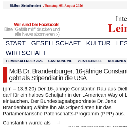
Bleiben Sie informiert
/
Samstag, 08. August 2026
Int
Lei
Wir sind bei Facebook!
Bitte "Gefällt mir" drücken und
alle News abonnieren ;-)
START
GESELLSCHAFT
KULTUR
LE
WIRTSCHAFT
TERMINKALENDER 2026
GASTRONOMIE
VERZEICHNISSE
KOLUMNEN
MdB Dr. Brandenburger: 16-jährige Constan
geht als Stipendiat in die USA
(pm – 13.6.20) Der 16-jährige Constantin Rau aus Die
darf für ein halbes Schuljahr in den „American Way of L
eintauchen. Der Bundestagsabgeordnete Dr. Jens
Brandenburg wählte ihn als Stipendiaten für das
Parlamentarische Patenschafts-Programm (PPP) aus.
Constantin wurde als
(v. l.): Dr. Jens Brandenburg MdB, Constanti