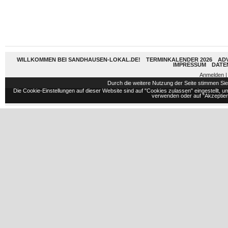
WILLKOMMEN BEI SANDHAUSEN-LOKAL.DE!
TERMINKALENDER 2026
AD
IMPRESSUM
DATE
Anmelden
|
Durch die weitere Nutzung der Seite stimmen S
Die Cookie-Einstellungen auf dieser Website sind auf "Cookies zulassen" eingestellt,
verwenden oder auf "Akzeptiere