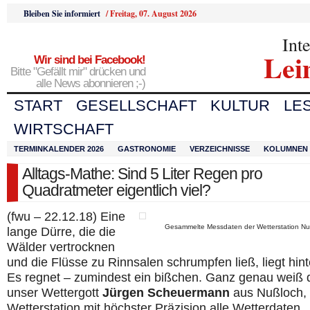
Bleiben Sie informiert
/
Freitag, 07. August 2026
Int
Lei
Wir sind bei Facebook!
Bitte "Gefällt mir" drücken und
alle News abonnieren ;-)
START
GESELLSCHAFT
KULTUR
LE
WIRTSCHAFT
TERMINKALENDER 2026
GASTRONOMIE
VERZEICHNISSE
KOLUMNEN
Alltags-Mathe: Sind 5 Liter Regen pro
Quadratmeter eigentlich viel?
(fwu – 22.12.18) Eine
Gesammelte Messdaten der Wetterstation Nu
lange Dürre, die die
Wälder vertrocknen
und die Flüsse zu Rinnsalen schrumpfen ließ, liegt hint
Es regnet – zumindest ein bißchen. Ganz genau weiß 
unser Wettergott
Jürgen Scheuermann
aus Nußloch,
Wetterstation mit höchster Präzision alle Wetterdaten