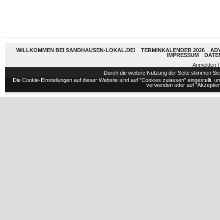
WILLKOMMEN BEI SANDHAUSEN-LOKAL.DE!
TERMINKALENDER 2026
AD
IMPRESSUM
DATE
Anmelden
|
Durch die weitere Nutzung der Seite stimmen S
Die Cookie-Einstellungen auf dieser Website sind auf "Cookies zulassen" eingestellt,
verwenden oder auf "Akzeptiere