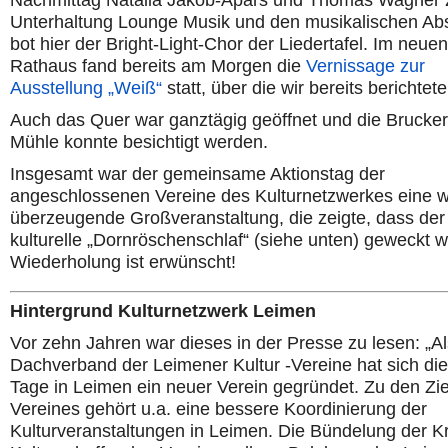
Nachmittag Natalia Jakob-Apars und Thomas Wagner 
Unterhaltung Lounge Musik und den musikalischen Ab
bot hier der Bright-Light-Chor der Liedertafel. Im neuen
Rathaus fand bereits am Morgen die
Vernissage zur
Ausstellung „Weiß“
statt, über die wir bereits berichtete
Auch das Quer war ganztägig geöffnet und die Brucke
Mühle konnte besichtigt werden.
Insgesamt war der gemeinsame Aktionstag der
angeschlossenen Vereine des Kulturnetzwerkes eine wi
überzeugende Großveranstaltung, die zeigte, dass der
kulturelle „Dornröschenschlaf“ (siehe unten) geweckt 
Wiederholung ist erwünscht!
Hintergrund Kulturnetzwerk Leimen
Vor zehn Jahren war dieses in der Presse zu lesen: „Al
Dachverband der Leimener Kultur -Vereine hat sich di
Tage in Leimen ein neuer Verein gegründet. Zu den Zi
Vereines gehört u.a. eine bessere Koordinierung der
Kulturveranstaltungen in Leimen. Die Bündelung der Kr