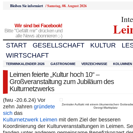
Bleiben Sie informiert
/
Samstag, 08. August 2026
Int
Lei
Wir sind bei Facebook!
Bitte "Gefällt mir" drücken und
alle News abonnieren ;-)
START
GESELLSCHAFT
KULTUR
LE
WIRTSCHAFT
TERMINKALENDER 2026
GASTRONOMIE
VERZEICHNISSE
KOLUMNEN
Leimen feierte „Kultur hoch 10“ –
Großveranstaltung zum Jubiläum des
Kulturnetzwerks
(fwu -20.6.24) Vor
Zentraler Auftakt mit einem ökumenischen Gottesdi
zehn Jahren
gründete
Georgi-Marktplatz
sich
das
Kulturnetzwerk Leimen
mit dem Ziel der besseren
Koordinierung der Kulturveranstaltungen in Leimen. Se
fanden unter anderem gemeinsame Benefizkonzert de