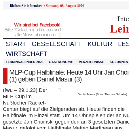
Bleiben Sie informiert
/
Samstag, 08. August 2026
Int
Lei
Wir sind bei Facebook!
Bitte "Gefällt mir" drücken und
alle News abonnieren ;-)
START
GESELLSCHAFT
KULTUR
LE
WIRTSCHAFT
TERMINKALENDER 2026
GASTRONOMIE
VERZEICHNISSE
KOLUMNEN
MLP-Cup Halbfinale: Heute 14 Uhr Jan Choi
(1) geben Daniel Masur (3)
(fwu – 29.1.23) Der
Daniel Masur (Foto: Thomas Schulte)
MLP-Cup im
Nußlocher Racket-
Center biegt auf die Zielgeraden ab. Heute finden die
Halbfinale im Einzel statt. Um 14 Uhr spielen der an 
gesetzte Jan Choinski gegen den an 3 gesetzten Danie
Masur, gefolgt vom Halbfinale Matteo Martineau aus