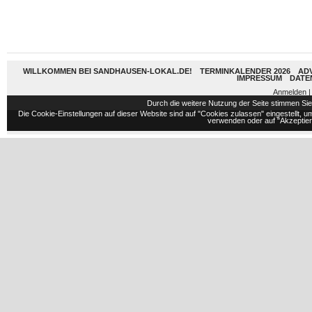
WILLKOMMEN BEI SANDHAUSEN-LOKAL.DE!
TERMINKALENDER 2026
AD
IMPRESSUM
DATE
Anmelden
|
Durch die weitere Nutzung der Seite stimmen S
Die Cookie-Einstellungen auf dieser Website sind auf "Cookies zulassen" eingestellt,
verwenden oder auf "Akzeptiere