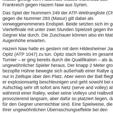
Frankreich gegen Hazem Naw aus Syrien.
Das Spiel der Nummern 249 der ATP-Weltrangliste (Ch
gegen die Nummer 293 (Masur) gilt dabei als
vorweggenommenes Endspiel. Beide setzten sich im g
Viertelfinale mit unter zwei Stunden Spielzeit gegen ihr
Gegner klar durch. Die Zuschauer können also ein Mat
Augenhöhe erwarten.
Hazem Naw hatte es gestern mit dem Hildesheimer Ja
Opitz (ATP 1047) zu tun. Opitz stach bereits im gesam
Turnier – er ging bereits durch die Qualifikation – als ä
ungewöhnlicher Spieler heraus. Der knapp 2 Meter gr
bezopfte Hühne bewegte sich außerhalb einer Rallye q
nur in Zeitlupe über den Platz. Aber wenn der Ball flieg
er explosionsartig beschleunigen und geht sowohl bei
Aufschlag sehr oft sofort ans Netz (serve and volley) a
während einer Ralley, wobei seine Volleys und Halbvoll
provozierend langsam, aber dafür so platziert liegen, d
für den Gegner unerreichbar sind. Eine Spielweise, di
ihrer ungewöhnlichen Überraschungseffekte bei den