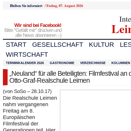
Bleiben Sie informiert
/
Freitag, 07. August 2026
Int
Lei
Wir sind bei Facebook!
Bitte "Gefällt mir" drücken und
alle News abonnieren ;-)
START
GESELLSCHAFT
KULTUR
LE
WIRTSCHAFT
TERMINKALENDER 2026
GASTRONOMIE
VERZEICHNISSE
KOLUMNEN
„Neuland“ für alle Beteiligten: Filmfestival an 
Otto-Graf-Realschule Leimen
(von SoSo – 28.10.17)
Die Realschule Leimen
nahm vergangenen
Freitag am 8.
Europäischen
Filmfestival der
Generationen teil. Hier