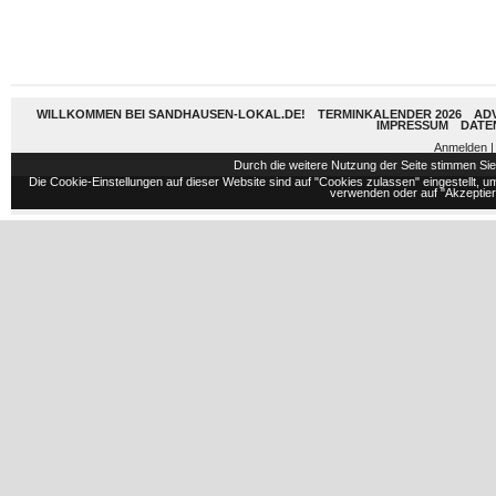
WILLKOMMEN BEI SANDHAUSEN-LOKAL.DE!
TERMINKALENDER 2026
AD
IMPRESSUM
DATE
Anmelden
|
Durch die weitere Nutzung der Seite stimmen S
Die Cookie-Einstellungen auf dieser Website sind auf "Cookies zulassen" eingestellt,
verwenden oder auf "Akzeptiere