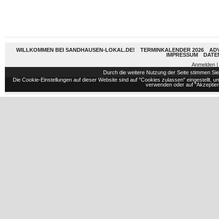
WILLKOMMEN BEI SANDHAUSEN-LOKAL.DE!
TERMINKALENDER 2026
AD
IMPRESSUM
DATE
Anmelden
|
Durch die weitere Nutzung der Seite stimmen S
Die Cookie-Einstellungen auf dieser Website sind auf "Cookies zulassen" eingestellt,
verwenden oder auf "Akzeptiere