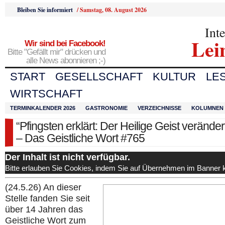
Bleiben Sie informiert
/
Samstag, 08. August 2026
Int
Lei
Wir sind bei Facebook!
Bitte "Gefällt mir" drücken und
alle News abonnieren ;-)
START
GESELLSCHAFT
KULTUR
LE
WIRTSCHAFT
TERMINKALENDER 2026
GASTRONOMIE
VERZEICHNISSE
KOLUMNEN
​“Pfingsten erklärt: Der Heilige Geist verändert
– Das Geistliche Wort #765
Der Inhalt ist nicht verfügbar.
Bitte erlauben Sie Cookies, indem Sie auf Übernehmen im Banner k
(24.5.26) An dieser
Stelle fanden Sie seit
über 14 Jahren das
Geistliche Wort zum