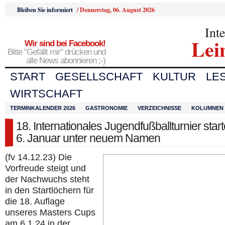
Bleiben Sie informiert
/
Donnerstag, 06. August 2026
Int
Lei
Wir sind bei Facebook!
Bitte "Gefällt mir" drücken und
alle News abonnieren ;-)
START
GESELLSCHAFT
KULTUR
LE
WIRTSCHAFT
TERMINKALENDER 2026
GASTRONOMIE
VERZEICHNISSE
KOLUMNEN
18. Internationales Jugendfußballturnier star
6. Januar unter neuem Namen
(fv 14.12.23) Die
Vorfreude steigt und
der Nachwuchs steht
in den Startlöchern für
die 18. Auflage
unseres Masters Cups
am 6.1.24 in der