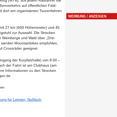
iking (MTB), soll jedem Radfahrer die
ßenverkehrs auf öffentlichen Feld-
d dort am organisierten Tourenfahren
WERBUNG / ANZEIGEN
 mit 27 km (600 Höhenmeter) und 45
stuhl zur Auswahl. Die Strecken
h Weinberge und Wald über „Drei
rt werden Mountainbikes empfohlen,
nd Crossräder geeignet.
ngang der Kurpfalzhalle) von 8:00 –
nach der Fahrt ist am Clubhaus (am
ere Informationen zu den Strecken
lgen.de
gen
itung für Leimen, Nußloch,