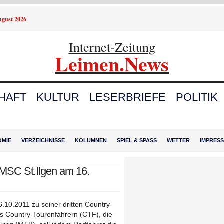
August 2026
Internet-Zeitung
Leimen.News
HAFT
KULTUR
LESERBRIEFE
POLITIK
OMIE
VERZEICHNISSE
KOLUMNEN
SPIEL & SPASS
WETTER
IMPRES
 MSC St.Ilgen am 16.
.10.2011 zu seiner dritten Country-
as Country-Tourenfahrern (CTF), die