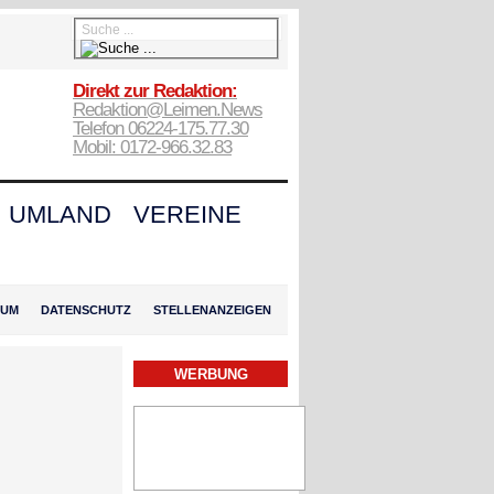
Direkt zur Redaktion:
Redaktion@Leimen.News
Telefon 06224-175.77.30
Mobil: 0172-966.32.83
UMLAND
VEREINE
SUM
DATENSCHUTZ
STELLENANZEIGEN
WERBUNG