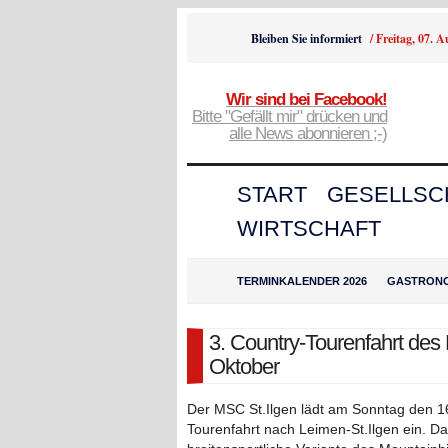
Bleiben Sie informiert
/
Freitag, 07. 
Wir sind bei Facebook!
Bitte "Gefällt mir" drücken und
alle News abonnieren ;-)
START
GESELLSC
WIRTSCHAFT
TERMINKALENDER 2026
GASTRON
3. Country-Tourenfahrt des
Oktober
Der MSC St.Ilgen lädt am Sonntag den 16
Tourenfahrt nach Leimen-St.Ilgen ein. D