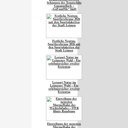
Schuppen des Tennisclubs
Gauangelloch –
„GoFundMe“ läuft
Festliche Neptun-
Sportlerehrung 2026 mit
den Sportplaketten der
Stadt Leimen
Lernort Natur im
Leimener Wald – Ein
erlebnisreicher zweiter
Ferientag
Einweihung der neuesten
Murmelbahn des