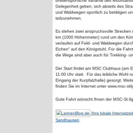
breitensportliche Variante des Mountainb
Gelegenheit geben, sich abseits des Stra
und Waldwegen sportlich zu betätigen un
teilzunehmen.
Es stehen zwei anspruchsvolle Strecken
km (1000 Höhenmeter) rund um den König
verlaufen auf Feld- und Waldwegen durc
Eichen“ auf den Königstuhl. Für die Fah
die Wege sind aber auch für Trekking- u
Der Start findet am MSC Clubhaus (am Ei
11:00 Uhr statt. Für das leibliche Wohl 
Eingang der Kurpfalzhalle) gesorgt. Weit
finden Sie im Internet unter www.msc-sti
Gute Fahrt wünscht Ihnen der MSC-St.Il
Ihre lokale Internetze
Sandhausen