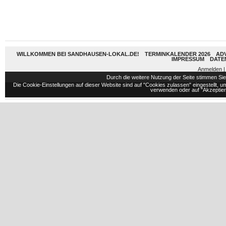
WILLKOMMEN BEI SANDHAUSEN-LOKAL.DE!
TERMINKALENDER 2026
AD
IMPRESSUM
DATE
Anmelden
|
Durch die weitere Nutzung der Seite stimmen S
Die Cookie-Einstellungen auf dieser Website sind auf "Cookies zulassen" eingestellt,
verwenden oder auf "Akzeptiere