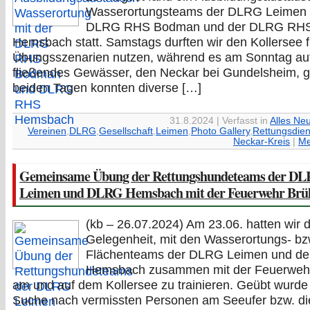
Wasserortungsteams der DLRG Leimen 
DLRG RHS Bodman und der DLRG RH
Hemsbach statt. Samstags durften wir den Kollersee f
Übungsszenarien nutzen, während es am Sonntag auf
fließendes Gewässer, den Neckar bei Gundelsheim, g
beiden Tagen konnten diverse […]
31.8.2024 | Verfasst in
Alles Ne
Vereinen
,
DLRG
,
Gesellschaft
,
Leimen
,
Photo Gallery
,
Rettungsdien
Neckar-Kreis
|
Me
Gemeinsame Übung der Rettungshundeteams der D
Leimen und DLRG Hemsbach mit der Feuerwehr Brü
(kb – 26.07.2024) Am 23.06. hatten wir d
Gelegenheit, mit den Wasserortungs- bz
Flächenteams der DLRG Leimen und d
Hemsbach zusammen mit der Feuerwehr
am und auf dem Kollersee zu trainieren. Geübt wurde
Suche nach vermissten Personen am Seeufer bzw. d