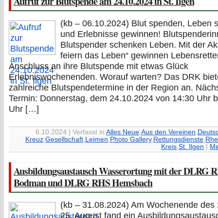
Aufruf zur Blutspende am 24.10.2024 in St. Ilgen
(kb – 06.10.2024) Blut spenden, Leben
und Erlebnisse gewinnen! Blutspenderi
Blutspender schenken Leben. Mit der Akt
feiern das Leben“ gewinnen Lebensrette
Anschluss an ihre Blutspende mit etwas Glück
Erlebniswochenenden. Worauf warten? Das DRK biet
zahlreiche Blutspendetermine in der Region an. Näch
Termin: Donnerstag, dem 24.10.2024 von 14:30 Uhr b
Uhr […]
6.10.2024 | Verfasst in
Alles Neue
,
Aus den Vereinen
,
Deuts
Kreuz
,
Gesellschaft
,
Leimen
,
Photo Gallery
,
Rettungsdienste
,
Rhe
Kreis
,
St. Ilgen
|
Me
Ausbildungsaustausch Wasserortung mit der DLRG 
Bodman und DLRG RHS Hemsbach
(kb – 31.08.2024) Am Wochenende des 
25. August fand ein Ausbildungsaustaus