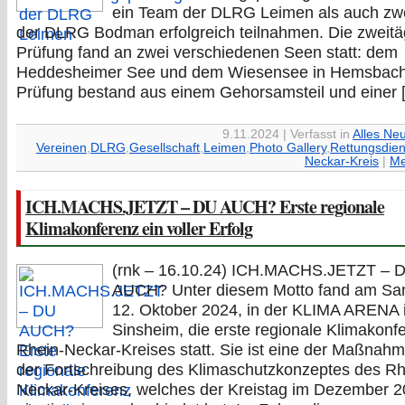
ein Team der DLRG Leimen als auch zw
der DLRG Bodman erfolgreich teilnahmen. Die zweitä
Prüfung fand an zwei verschiedenen Seen statt: dem
Heddesheimer See und dem Wiesensee in Hemsbach
Prüfung bestand aus einem Gehorsamsteil und einer 
9.11.2024 | Verfasst in
Alles Ne
Vereinen
,
DLRG
,
Gesellschaft
,
Leimen
,
Photo Gallery
,
Rettungsdien
Neckar-Kreis
|
Me
ICH.MACHS.JETZT – DU AUCH? Erste regionale
Klimakonferenz ein voller Erfolg
(rnk – 16.10.24) ICH.MACHS.JETZT – 
AUCH? Unter diesem Motto fand am Sa
12. Oktober 2024, in der KLIMA ARENA 
Sinsheim, die erste regionale Klimakonf
Rhein-Neckar-Kreises statt. Sie ist eine der Maßnah
der Fortschreibung des Klimaschutzkonzeptes des Rh
Neckar-Kreises, welches der Kreistag im Dezember 