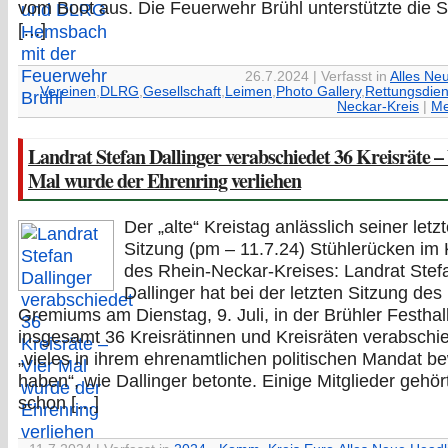
vom Boot aus. Die Feuerwehr Brühl unterstützte die 
[…]
26.7.2024 | Verfasst in
Alles Ne
Vereinen
,
DLRG
,
Gesellschaft
,
Leimen
,
Photo Gallery
,
Rettungsdien
Neckar-Kreis
|
Me
Landrat Stefan Dallinger verabschiedet 36 Kreisräte –
Mal wurde der Ehrenring verliehen
Der „alte“ Kreistag anlässlich seiner letz
Sitzung (pm – 11.7.24) Stühlerücken im 
des Rhein-Neckar-Kreises: Landrat Stef
Dallinger hat bei der letzten Sitzung des
Gremiums am Dienstag, 9. Juli, in der Brühler Festhal
insgesamt 36 Kreisrätinnen und Kreisräten verabschie
„vieles in ihrem ehrenamtlichen politischen Mandat b
haben“, wie Dallinger betonte. Einige Mitglieder gehör
schon […]