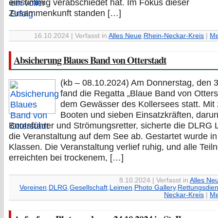
einstimmig verabschiedet hat. Im Fokus dieser
Zusammenkunft standen […]
16.10.2024 | Verfasst in
Alles Neue
,
Rhein-Neckar-Kreis
|
Me
Absicherung Blaues Band von Otterstadt
(kb – 08.10.2024) Am Donnerstag, den 3
fand die Regatta „Blaue Band von Otters
dem Gewässer des Kollersees statt. Mit
Booten und sieben Einsatzkräften, darun
Bootsführer und Strömungsretter, sicherte die DLRG
die Veranstaltung auf dem See ab. Gestartet wurde in
Klassen. Die Veranstaltung verlief ruhig, und alle Tei
erreichten bei trockenem, […]
8.10.2024 | Verfasst in
Alles Ne
Vereinen
,
DLRG
,
Gesellschaft
,
Leimen
,
Photo Gallery
,
Rettungsdien
Neckar-Kreis
|
Me