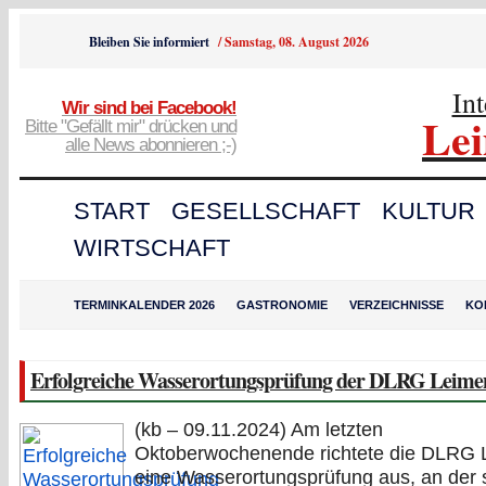
Bleiben Sie informiert
/
Samstag, 08. August 2026
In
Wir sind bei Facebook!
Le
Bitte "Gefällt mir" drücken und
alle News abonnieren ;-)
START
GESELLSCHAFT
KULTUR
WIRTSCHAFT
TERMINKALENDER 2026
GASTRONOMIE
VERZEICHNISSE
KO
Erfolgreiche Wasserortungsprüfung der DLRG Leime
(kb – 09.11.2024) Am letzten
Oktoberwochenende richtete die DLRG 
eine Wasserortungsprüfung aus, an der