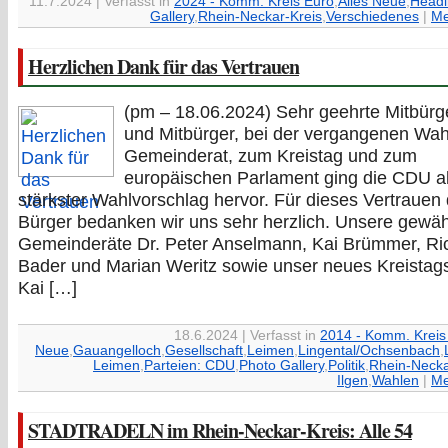
11.7.2024 | Verfasst in
2024 - Komm. Kreis Euro
,
Alles Neue
,
Headl
Gallery
,
Rhein-Neckar-Kreis
,
Verschiedenes
|
Me
Herzlichen Dank für das Vertrauen
(pm – 18.06.2024) Sehr geehrte Mitbürg
und Mitbürger, bei der vergangenen Wa
Gemeinderat, zum Kreistag und zum
europäischen Parlament ging die CDU a
stärkster Wahlvorschlag hervor. Für dieses Vertrauen 
Bürger bedanken wir uns sehr herzlich. Unsere gewäh
Gemeinderäte Dr. Peter Anselmann, Kai Brümmer, Ri
Bader und Marian Weritz sowie unser neues Kreistags
Kai […]
18.6.2024 | Verfasst in
2014 - Komm. Kreis
Neue
,
Gauangelloch
,
Gesellschaft
,
Leimen
,
Lingental/Ochsenbach
,
Leimen
,
Parteien: CDU
,
Photo Gallery
,
Politik
,
Rhein-Necka
Ilgen
,
Wahlen
|
Me
STADTRADELN im Rhein-Neckar-Kreis: Alle 54