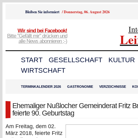
Bleiben Sie informiert
/
Donnerstag, 06. August 2026
In
Wir sind bei Facebook!
Le
Bitte "Gefällt mir" drücken und
alle News abonnieren ;-)
START
GESELLSCHAFT
KULTUR
WIRTSCHAFT
TERMINKALENDER 2026
GASTRONOMIE
VERZEICHNISSE
KO
Ehemaliger Nußlocher Gemeinderat Fritz B
feierte 90. Geburtstag
Am Freitag, dem 02.
März 2018, feierte Fritz