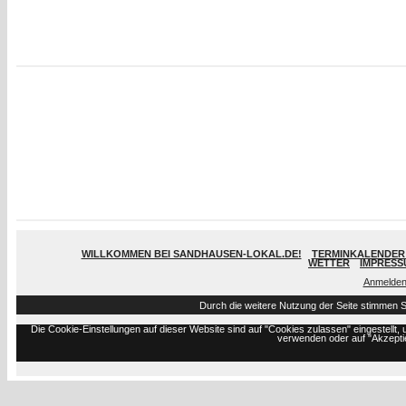
WILLKOMMEN BEI SANDHAUSEN-LOKAL.DE!
TERMINKALENDER 
WETTER
IMPRESS
Anmelde
Durch die weitere Nutzung der Seite stimmen 
Die Cookie-Einstellungen auf dieser Website sind auf "Cookies zulassen" eingestell
verwenden oder auf "Akzeptie