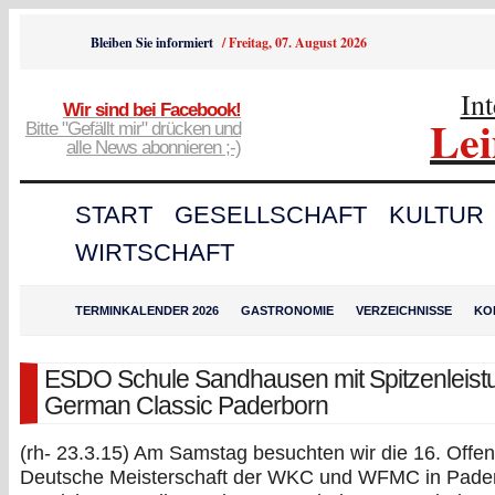
Bleiben Sie informiert
/
Freitag, 07. August 2026
In
Wir sind bei Facebook!
Le
Bitte "Gefällt mir" drücken und
alle News abonnieren ;-)
START
GESELLSCHAFT
KULTUR
WIRTSCHAFT
TERMINKALENDER 2026
GASTRONOMIE
VERZEICHNISSE
KO
ESDO Schule Sandhausen mit Spitzenleistu
German Classic Paderborn
(rh- 23.3.15) Am Samstag besuchten wir die 16. Offe
Deutsche Meisterschaft der WKC und WFMC in Pade