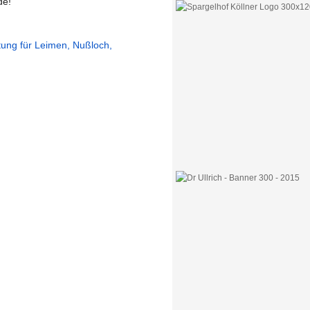
de!
itung für Leimen, Nußloch,