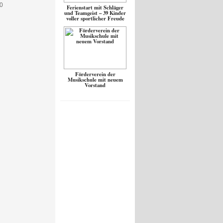
Ferienstart mit Schläger
und Teamgeist – 39 Kinder
voller sportlicher Freude
Förderverein der
Musikschule mit neuem
Vorstand