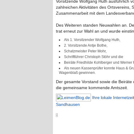
Vorsitzende Wolfgang Huth ausführlich v
zahlreichen Aktivitäten des Ortsvereins,
Zusammenarbeit mit dem Landesverban
Des Weiteren standen Neuwahlen an. Der
trat erneut zur Wahl an und wurde einsti
Als 1. Vorsitzender Wolfgang Huth,
2. Vorsitzende Antje Bothe,
Schatzmeister Peter Mohr,
Schriftführer Christoph Stöhr und die
Beiräte Friedhilde Kohlberger und Werner 
Als neuen Kassenprüfer konnte Haus & Gr
Wagenblaß gewinnen.
Der gesamte Vorstand sowie die Beiräte 
die gemeinsame kommende Amtszeit.
Ihre lokale Internetze
Sandhausen