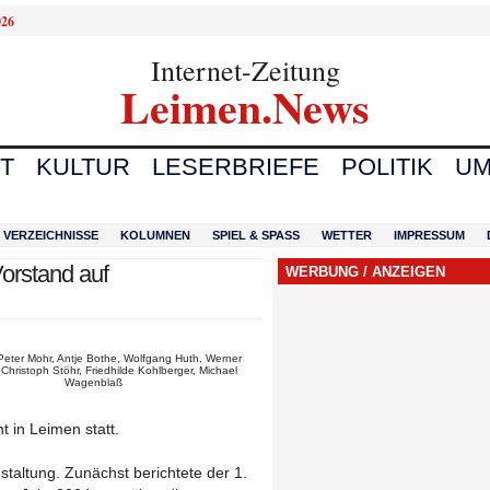
026
Internet-Zeitung
Leimen.News
T
KULTUR
LESERBRIEFE
POLITIK
UM
VERZEICHNISSE
KOLUMNEN
SPIEL & SPASS
WETTER
IMPRESSUM
orstand auf
WERBUNG / ANZEIGEN
 Peter Mohr, Antje Bothe, Wolfgang Huth, Werner
 Christoph Stöhr, Friedhilde Kohlberger, Michael
Wagenblaß
 in Leimen statt.
altung. Zunächst berichtete der 1.