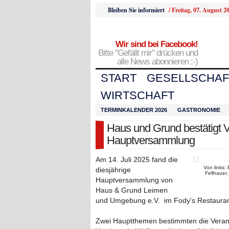
Bleiben Sie informiert
/
Freitag, 07. August 2
Wir sind bei Facebook!
Bitte "Gefällt mir" drücken und
alle News abonnieren ;-)
START
GESELLSCHAF
WIRTSCHAFT
TERMINKALENDER 2026
GASTRONOMIE
Haus und Grund bestätigt V
Hauptversammlung
Am 14. Juli 2025 fand die
Von links:
diesjährige
Fellhauer,
Hauptversammlung von
Haus & Grund Leimen
und Umgebung e.V. im Fody’s Restaurant
Zwei Hauptthemen bestimmten die Veranst