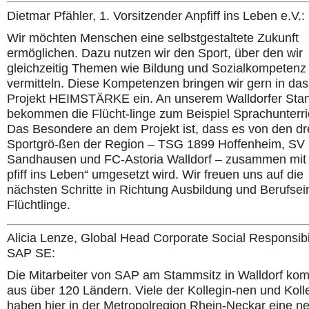
Dietmar Pfähler, 1. Vorsitzender Anpfiff ins Leben e.V.:
Wir möchten Menschen eine selbstgestaltete Zukunft
ermöglichen. Dazu nutzen wir den Sport, über den wir
gleichzeitig Themen wie Bildung und Sozialkompetenz
vermitteln. Diese Kompetenzen bringen wir gern in da
Projekt HEIMSTÄRKE ein. An unserem Walldorfer Stan
bekommen die Flücht-linge zum Beispiel Sprachunterri
Das Besondere an dem Projekt ist, dass es von den dr
Sportgrö-ßen der Region – TSG 1899 Hoffenheim, SV
Sandhausen und FC-Astoria Walldorf – zusammen mit 
pfiff ins Leben“ umgesetzt wird. Wir freuen uns auf die
nächsten Schritte in Richtung Ausbildung und Berufseint
Flüchtlinge.
Alicia Lenze, Global Head Corporate Social Responsibil
SAP SE:
Die Mitarbeiter von SAP am Stammsitz in Walldorf k
aus über 120 Ländern. Viele der Kollegin-nen und Kol
haben hier in der Metropolregion Rhein-Neckar eine n