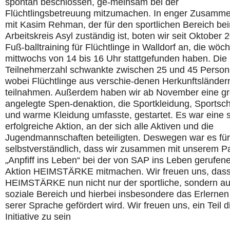
spontan beschlossen, ge-meinsam bei der
Flüchtlingsbetreuung mitzumachen. In enger Zusamme
mit Kasim Rehman, der für den sportlichen Bereich be
Arbeitskreis Asyl zuständig ist, boten wir seit Oktober 
Fuß-balltraining für Flüchtlinge in Walldorf an, die wöch
mittwochs von 14 bis 16 Uhr stattgefunden haben. Die
Teilnehmerzahl schwankte zwischen 25 und 45 Person
wobei Flüchtlinge aus verschie-denen Herkunftsländer
teilnahmen. Außerdem haben wir ab November eine g
angelegte Spen-denaktion, die Sportkleidung, Sportsc
und warme Kleidung umfasste, gestartet. Es war eine 
erfolgreiche Aktion, an der sich alle Aktiven und die
Jugendmannschaften beteiligten. Deswegen war es für
selbstverständlich, dass wir zusammen mit unserem Pa
„Anpfiff ins Leben“ bei der von SAP ins Leben gerufen
Aktion HEIMSTÄRKE mitmachen. Wir freuen uns, dass
HEIMSTÄRKE nun nicht nur der sportliche, sondern au
soziale Bereich und hierbei insbesondere das Erlernen
serer Sprache gefördert wird. Wir freuen uns, ein Teil d
Initiative zu sein