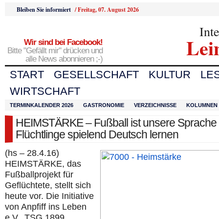
Bleiben Sie informiert
/
Freitag, 07. August 2026
Int
Lei
Wir sind bei Facebook!
Bitte "Gefällt mir" drücken und
alle News abonnieren ;-)
START
GESELLSCHAFT
KULTUR
LE
WIRTSCHAFT
TERMINKALENDER 2026
GASTRONOMIE
VERZEICHNISSE
KOLUMNEN
HEIMSTÄRKE – Fußball ist unsere Sprache
Flüchtlinge spielend Deutsch lernen
(hs – 28.4.16)
HEIMSTÄRKE, das
Fußballprojekt für
Geflüchtete, stellt sich
heute vor. Die Initiative
von Anpfiff ins Leben
e.V., TSG 1899