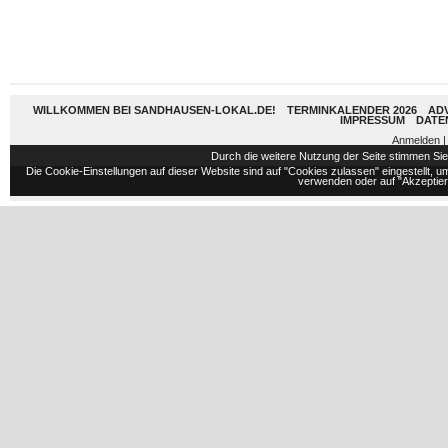
WILLKOMMEN BEI SANDHAUSEN-LOKAL.DE!
TERMINKALENDER 2026
AD
IMPRESSUM
DATE
Anmelden
|
Durch die weitere Nutzung der Seite stimmen S
Die Cookie-Einstellungen auf dieser Website sind auf "Cookies zulassen" eingestellt,
verwenden oder auf "Akzeptiere