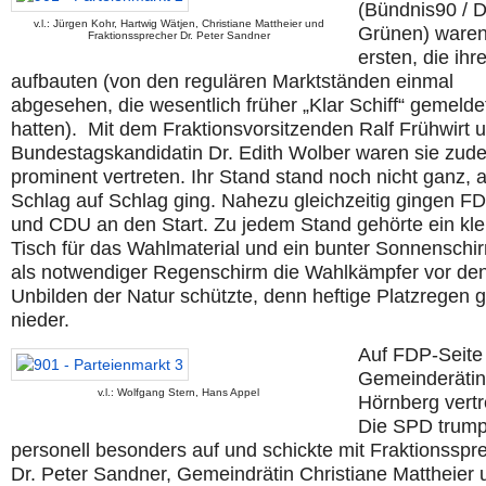
(Bündnis90 / D
v.l.: Jürgen Kohr, Hartwig Wätjen, Christiane Mattheier und
Grünen) waren
Fraktionssprecher Dr. Peter Sandner
ersten, die ih
aufbauten (von den regulären Marktständen einmal
abgesehen, die wesentlich früher „Klar Schiff“ gemelde
hatten). Mit dem Fraktionsvorsitzenden Ralf Frühwirt 
Bundestagskandidatin Dr. Edith Wolber waren sie zud
prominent vertreten. Ihr Stand stand noch nicht ganz, a
Schlag auf Schlag ging. Nahezu gleichzeitig gingen F
und CDU an den Start. Zu jedem Stand gehörte ein kle
Tisch für das Wahlmaterial und ein bunter Sonnenschir
als notwendiger Regenschirm die Wahlkämpfer vor de
Unbilden der Natur schützte, denn heftige Platzregen 
nieder.
Auf FDP-Seite
Gemeinderätin 
v.l.: Wolfgang Stern, Hans Appel
Hörnberg vertr
Die SPD trump
personell besonders auf und schickte mit Fraktionsspr
Dr. Peter Sandner, Gemeindrätin Christiane Mattheier 