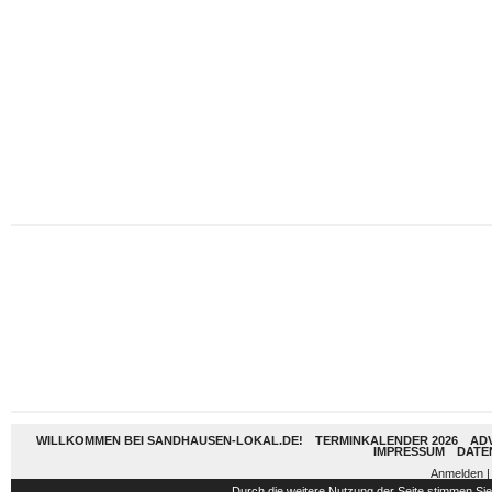
WILLKOMMEN BEI SANDHAUSEN-LOKAL.DE!
TERMINKALENDER 2026
AD
IMPRESSUM
DATE
Anmelden
|
Durch die weitere Nutzung der Seite stimmen S