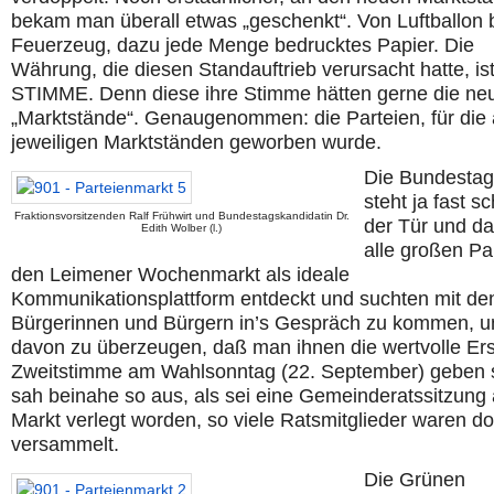
bekam man überall etwas „geschenkt“. Von Luftballon 
Feuerzeug, dazu jede Menge bedrucktes Papier. Die
Währung, die diesen Standauftrieb verursacht hatte, i
STIMME. Denn diese ihre Stimme hätten gerne die ne
„Marktstände“. Genaugenommen: die Parteien, für die 
jeweiligen Marktständen geworben wurde.
Die Bundesta
steht ja fast s
Fraktionsvorsitzenden Ralf Frühwirt und Bundestagskandidatin Dr.
der Tür und da
Edith Wolber (l.)
alle großen Pa
den Leimener Wochenmarkt als ideale
Kommunikationsplattform entdeckt und suchten mit de
Bürgerinnen und Bürgern in’s Gespräch zu kommen, u
davon zu überzeugen, daß man ihnen die wertvolle Ers
Zweitstimme am Wahlsonntag (22. September) geben s
sah beinahe so aus, als sei eine Gemeinderatssitzung
Markt verlegt worden, so viele Ratsmitglieder waren do
versammelt.
Die Grünen