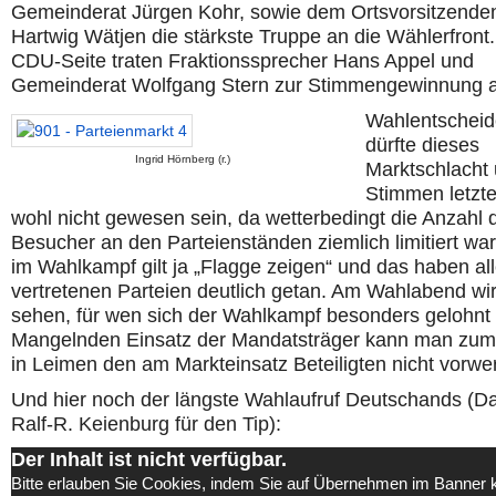
Gemeinderat Jürgen Kohr, sowie dem Ortsvorsitzende
Hartwig Wätjen die stärkste Truppe an die Wählerfront.
CDU-Seite traten Fraktionssprecher Hans Appel und
Gemeinderat Wolfgang Stern zur Stimmengewinnung 
Wahlentscheid
dürfte dieses
Ingrid Hörnberg (r.)
Marktschlacht
Stimmen letzte
wohl nicht gewesen sein, da wetterbedingt die Anzahl 
Besucher an den Parteienständen ziemlich limitiert wa
im Wahlkampf gilt ja „Flagge zeigen“ und das haben all
vertretenen Parteien deutlich getan. Am Wahlabend w
sehen, für wen sich der Wahlkampf besonders gelohnt 
Mangelnden Einsatz der Mandatsträger kann man zum
in Leimen den am Markteinsatz Beteiligten nicht vorwe
Und hier noch der längste Wahlaufruf Deutschands (D
Ralf-R. Keienburg für den Tip):
Der Inhalt ist nicht verfügbar.
Bitte erlauben Sie Cookies, indem Sie auf Übernehmen im Banner k