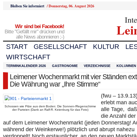
Bleiben Sie informiert
/
Donnerstag, 06. August 2026
Int
Lei
Wir sind bei Facebook!
Bitte "Gefällt mir" drücken und
alle News abonnieren ;-)
START
GESELLSCHAFT
KULTUR
LE
WIRTSCHAFT
TERMINKALENDER 2026
GASTRONOMIE
VERZEICHNISSE
KOLUMNEN
Leimener Wochenmarkt mit vier Ständen ext
Die Währung war „Ihre Stimme“
(fwu – 13.9.13
erlebt man auc
Schossen wie Pilze aus dem Boden: Die Sonnen-/Regenschirme
alle Tage, daß
der Parteien (Dank an Ralf-R. Keienburg für das Foto)
die Anzahl der
auf dem Leimener Wochenmarkt (jeden Donnerstag! A
während der Weinkerwe!) plötzlich und abrupt nahezu
verdoppelt! Noch erstaunlicher, an den neuen Marktst