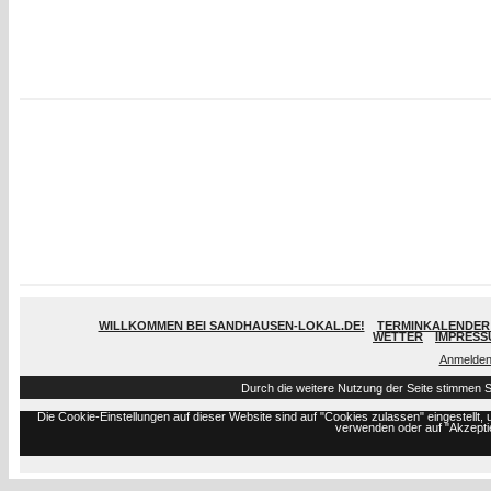
WILLKOMMEN BEI SANDHAUSEN-LOKAL.DE!
TERMINKALENDER 
WETTER
IMPRESS
Anmelde
Durch die weitere Nutzung der Seite stimmen 
Die Cookie-Einstellungen auf dieser Website sind auf "Cookies zulassen" eingestell
verwenden oder auf "Akzeptie