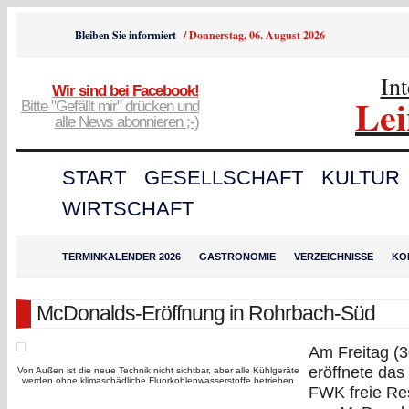
Bleiben Sie informiert
/
Donnerstag, 06. August 2026
In
Wir sind bei Facebook!
Le
Bitte "Gefällt mir" drücken und
alle News abonnieren ;-)
START
GESELLSCHAFT
KULTUR
WIRTSCHAFT
TERMINKALENDER 2026
GASTRONOMIE
VERZEICHNISSE
KO
McDonalds-Eröffnung in Rohrbach-Süd
Am Freitag (3
eröffnete das
Von Außen ist die neue Technik nicht sichtbar, aber alle Kühlgeräte
werden ohne klimaschädliche Fluorkohlenwasserstoffe betrieben
FWK freie Re