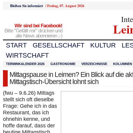
Bleiben Sie informiert
/
Freitag, 07. August 2026
Int
Lei
Wir sind bei Facebook!
Bitte "Gefällt mir" drücken und
alle News abonnieren ;-)
START
GESELLSCHAFT
KULTUR
LE
WIRTSCHAFT
TERMINKALENDER 2026
GASTRONOMIE
VERZEICHNISSE
KOLUMNEN
Mittagspause in Leimen? Ein Blick auf die akt
Mittagstisch-Übersicht lohnt sich
(fwu – 9.6.26) Mittags
stellt sich oft dieselbe
Frage: Gehe ich in das
Restaurant, das ich
ohnehin kenne, und
hoffe darauf, dass der
heutige Mittagstisch