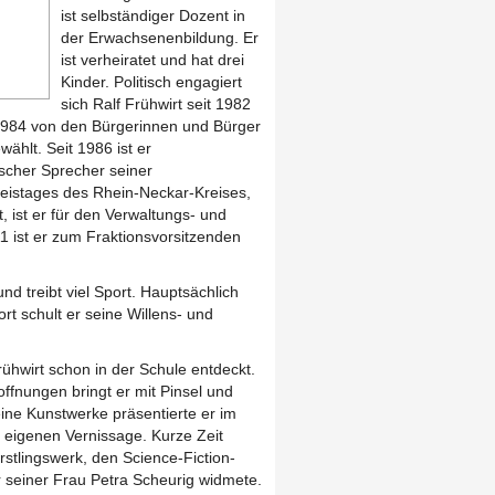
ist selbständiger Dozent in
der Erwachsenenbildung. Er
ist verheiratet und hat drei
Kinder. Politisch engagiert
sich Ralf Frühwirt seit 1982
1984 von den Bürgerinnen und Bürger
hlt. Seit 1986 ist er
ischer Sprecher seiner
reistages des Rhein-Neckar-Kreises,
, ist er für den Verwaltungs- und
 ist er zum Fraktionsvorsitzenden
 und treibt viel Sport. Hauptsächlich
 schult er seine Willens- und
rühwirt schon in der Schule entdeckt.
fnungen bringt er mit Pinsel und
ne Kunstwerke präsentierte er im
eigenen Vernissage. Kurze Zeit
 Erstlingswerk, den Science-Fiction-
 seiner Frau Petra Scheurig widmete.