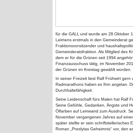
für die GALL und wurde am 28.Oktober 
Leimens erstmals in den Gemeinderat gewä
Fraktionsvorsitzender und haushaltspolit
Gemeinderatsfraktion. Als Mitglied des K
dem er für die Grünen seit 1994 angehört
Finanzausschuss tätig, im November 2011
der Grünen im Kreistag gewählt worden.
In seiner Freizeit liest Ralf Frühwirt gern
Radmarathons haben es Ihm angetan. Dort
Durchhaltefähigkeit.
Seine Leidenschaft fürs Malen hat Ralf F
Seine Gefühle, Gedanken, Ängste und Hof
Ölfarben auf Leinwand zum Ausdruck. Sei
November vergangenen Jahres auf einer 
später stellte er sein schriftstellerisches
Roman „Preslytas Geheimnis“ vor, den er