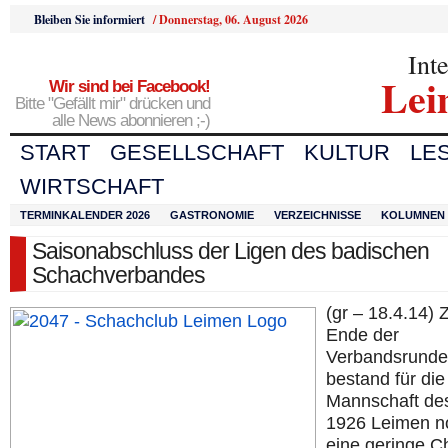
Bleiben Sie informiert
/
Donnerstag, 06. August 2026
Int
Lei
Wir sind bei Facebook!
Bitte "Gefällt mir" drücken und
alle News abonnieren ;-)
START
GESELLSCHAFT
KULTUR
LE
WIRTSCHAFT
TERMINKALENDER 2026
GASTRONOMIE
VERZEICHNISSE
KOLUMNEN
Saisonabschluss der Ligen des badischen
Schachverbandes
(gr – 18.4.14)
Ende der
Verbandsrunde
bestand für die
Mannschaft de
1926 Leimen n
eine geringe 