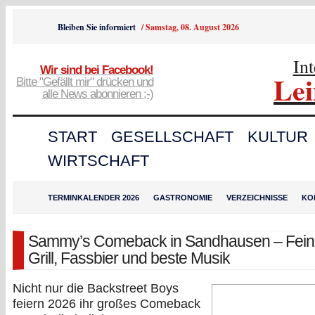
Bleiben Sie informiert
/
Samstag, 08. August 2026
In
Wir sind bei Facebook!
Le
Bitte "Gefällt mir" drücken und
alle News abonnieren ;-)
START
GESELLSCHAFT
KULTUR
WIRTSCHAFT
TERMINKALENDER 2026
GASTRONOMIE
VERZEICHNISSE
KO
Sammy’s Comeback in Sandhausen – Fei
Grill, Fassbier und beste Musik
Nicht nur die Backstreet Boys
feiern 2026 ihr großes Comeback