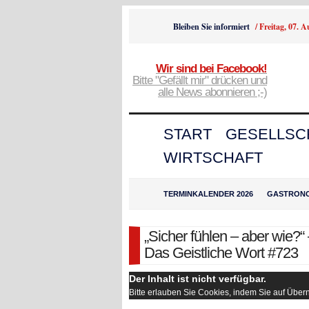
Bleiben Sie informiert
/
Freitag, 07. 
Wir sind bei Facebook!
Bitte "Gefällt mir" drücken und
alle News abonnieren ;-)
START
GESELLSC
WIRTSCHAFT
TERMINKALENDER 2026
GASTRON
„Sicher fühlen – aber wie?“
Das Geistliche Wort #723
Der Inhalt ist nicht verfügbar.
Bitte erlauben Sie Cookies, indem Sie auf Übe