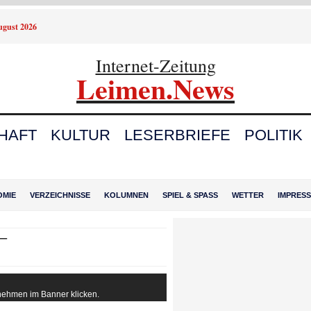
August 2026
Internet-Zeitung
Leimen.News
HAFT
KULTUR
LESERBRIEFE
POLITIK
OMIE
VERZEICHNISSE
KOLUMNEN
SPIEL & SPASS
WETTER
IMPRES
 –
rnehmen im Banner klicken.