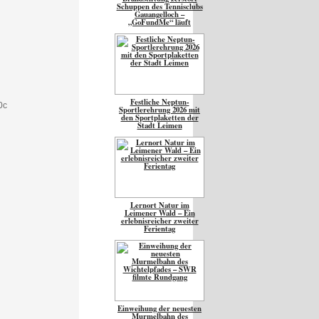
Schuppen des Tennisclubs
Gauangelloch –
„GoFundMe“ läuft
Festliche Neptun-
Sportlerehrung 2026 mit
den Sportplaketten der
Stadt Leimen
Lernort Natur im
Leimener Wald – Ein
erlebnisreicher zweiter
Ferientag
Einweihung der neuesten
Murmelbahn des