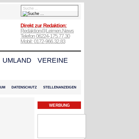
Direkt zur Redaktion:
Redaktion@Leimen.News
Telefon 06224-175.77.30
Mobil: 0172-966.32.83
UMLAND
VEREINE
SUM
DATENSCHUTZ
STELLENANZEIGEN
WERBUNG