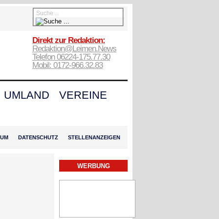
Direkt zur Redaktion:
Redaktion@Leimen.News
Telefon 06224-175.77.30
Mobil: 0172-966.32.83
UMLAND
VEREINE
SUM
DATENSCHUTZ
STELLENANZEIGEN
WERBUNG