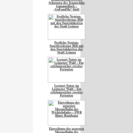
Schuppen des Tennisclubs
Gauangelloch –
„GoFundMe“ läuft
Festliche Neptun-
Sportlerehrung 2026 mit
den Sportplaketten der
Stadt Leimen
Lernort Natur im
Leimener Wald – Ein
erlebnisreicher zweiter
Ferientag
Einweihung der neuesten
Murmelbahn des