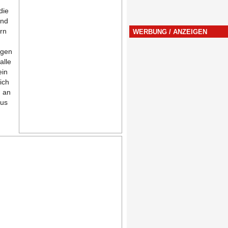
die
und
rn
WERBUNG / ANZEIGEN
agen
alle
ein
ich
 an
aus