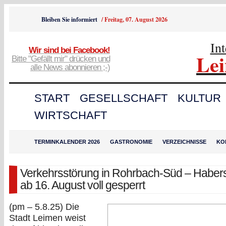
Bleiben Sie informiert
/
Freitag, 07. August 2026
In
Wir sind bei Facebook!
Le
Bitte "Gefällt mir" drücken und
alle News abonnieren ;-)
START
GESELLSCHAFT
KULTUR
WIRTSCHAFT
TERMINKALENDER 2026
GASTRONOMIE
VERZEICHNISSE
KO
Verkehrsstörung in Rohrbach-Süd – Haber
ab 16. August voll gesperrt
(pm – 5.8.25) Die
Stadt Leimen weist