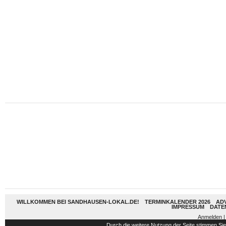
WILLKOMMEN BEI SANDHAUSEN-LOKAL.DE!
TERMINKALENDER 2026
AD
IMPRESSUM
DATE
Anmelden
|
Durch die weitere Nutzung der Seite stimmen S