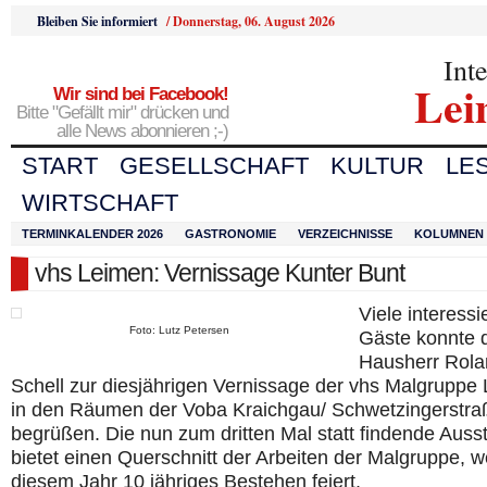
Bleiben Sie informiert
/
Donnerstag, 06. August 2026
Int
Lei
Wir sind bei Facebook!
Bitte "Gefällt mir" drücken und
alle News abonnieren ;-)
START
GESELLSCHAFT
KULTUR
LE
WIRTSCHAFT
TERMINKALENDER 2026
GASTRONOMIE
VERZEICHNISSE
KOLUMNEN
vhs Leimen: Vernissage Kunter Bunt
Viele interessi
Foto: Lutz Petersen
Gäste konnte 
Hausherr Rola
Schell zur diesjährigen Vernissage der vhs Malgruppe
in den Räumen der Voba Kraichgau/ Schwetzingerstra
begrüßen. Die nun zum dritten Mal statt findende Auss
bietet einen Querschnitt der Arbeiten der Malgruppe, w
diesem Jahr 10 jähriges Bestehen feiert.