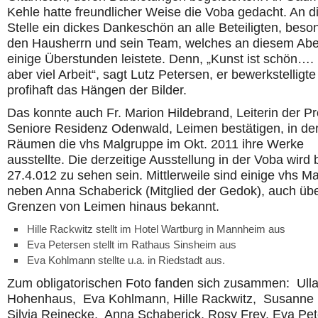
Kehle hatte freundlicher Weise die Voba gedacht. An d
Stelle ein dickes Dankeschön an alle Beteiligten, beso
den Hausherrn und sein Team, welches an diesem Ab
einige Überstunden leistete. Denn, „Kunst ist schön….
aber viel Arbeit“, sagt Lutz Petersen, er bewerkstelligte
profihaft das Hängen der Bilder.
Das konnte auch Fr. Marion Hildebrand, Leiterin der Pr
Seniore Residenz Odenwald, Leimen bestätigen, in de
Räumen die vhs Malgruppe im Okt. 2011 ihre Werke
ausstellte. Die derzeitige Ausstellung in der Voba wird
27.4.012 zu sehen sein. Mittlerweile sind einige vhs Ma
neben Anna Schaberick (Mitglied der Gedok), auch übe
Grenzen von Leimen hinaus bekannt.
Hille Rackwitz stellt im Hotel Wartburg in Mannheim aus
Eva Petersen stellt im Rathaus Sinsheim aus
Eva Kohlmann stellte u.a. in Riedstadt aus.
Zum obligatorischen Foto fanden sich zusammen: Ull
Hohenhaus, Eva Kohlmann, Hille Rackwitz, Susanne M
Silvia Reinecke, Anna Schaberick, Rosy Frey, Eva Pe