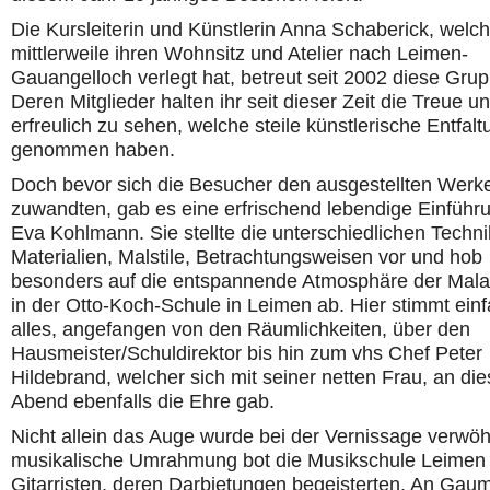
Die Kursleiterin und Künstlerin Anna Schaberick, welc
mittlerweile ihren Wohnsitz und Atelier nach Leimen-
Gauangelloch verlegt hat, betreut seit 2002 diese Grup
Deren Mitglieder halten ihr seit dieser Zeit die Treue un
erfreulich zu sehen, welche steile künstlerische Entfalt
genommen haben.
Doch bevor sich die Besucher den ausgestellten Werk
zuwandten, gab es eine erfrischend lebendige Einführ
Eva Kohlmann. Sie stellte die unterschiedlichen Techni
Materialien, Malstile, Betrachtungsweisen vor und hob
besonders auf die entspannende Atmosphäre der Mal
in der Otto-Koch-Schule in Leimen ab. Hier stimmt ein
alles, angefangen von den Räumlichkeiten, über den
Hausmeister/Schuldirektor bis hin zum vhs Chef Peter
Hildebrand, welcher sich mit seiner netten Frau, an di
Abend ebenfalls die Ehre gab.
Nicht allein das Auge wurde bei der Vernissage verwöh
musikalische Umrahmung bot die Musikschule Leimen m
Gitarristen, deren Darbietungen begeisterten. An Gau