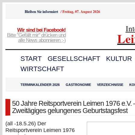
Bleiben Sie informiert
/
Freitag, 07. August 2026
In
Wir sind bei Facebook!
Le
Bitte "Gefällt mir" drücken und
alle News abonnieren ;-)
START
GESELLSCHAFT
KULTUR
WIRTSCHAFT
TERMINKALENDER 2026
GASTRONOMIE
VERZEICHNISSE
KO
50 Jahre Reitsportverein Leimen 1976 e.V. 
Zweitägiges gelungenes Geburtstagsfest
(all -18.5.26) Der
Reitsportverein Leimen 1976