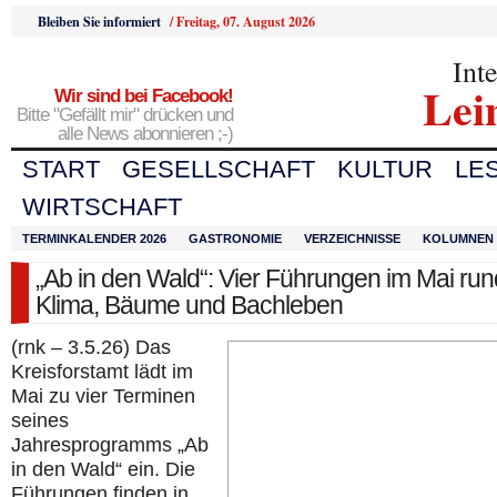
Bleiben Sie informiert
/
Freitag, 07. August 2026
Int
Lei
Wir sind bei Facebook!
Bitte "Gefällt mir" drücken und
alle News abonnieren ;-)
START
GESELLSCHAFT
KULTUR
LE
WIRTSCHAFT
TERMINKALENDER 2026
GASTRONOMIE
VERZEICHNISSE
KOLUMNEN
„Ab in den Wald“: Vier Führungen im Mai ru
Klima, Bäume und Bachleben
(rnk – 3.5.26) Das
Kreisforstamt lädt im
Mai zu vier Terminen
seines
Jahresprogramms „Ab
in den Wald“ ein. Die
Führungen finden in