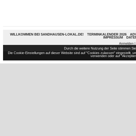
WILLKOMMEN BEI SANDHAUSEN-LOKAL.DE!
TERMINKALENDER 2026
AD
IMPRESSUM
DATE
Anmelden
|
Durch die weitere Nutzung der Seite stimmen S
Die Cookie-Einstellungen auf dieser Website sind auf "Cookies zulassen" eingestellt,
verwenden oder auf "Akzeptiere