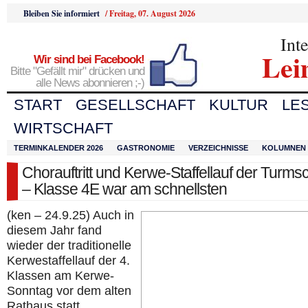
Bleiben Sie informiert
/
Freitag, 07. August 2026
Int
Lei
Wir sind bei Facebook!
Bitte "Gefällt mir" drücken und
alle News abonnieren ;-)
START
GESELLSCHAFT
KULTUR
LE
WIRTSCHAFT
TERMINKALENDER 2026
GASTRONOMIE
VERZEICHNISSE
KOLUMNEN
Chorauftritt und Kerwe-Staffellauf der Turms
– Klasse 4E war am schnellsten
(ken – 24.9.25) Auch in
diesem Jahr fand
wieder der traditionelle
Kerwestaffellauf der 4.
Klassen am Kerwe-
Sonntag vor dem alten
Rathaus statt.