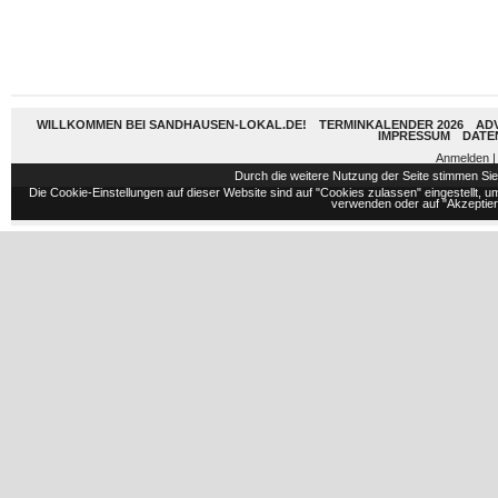
WILLKOMMEN BEI SANDHAUSEN-LOKAL.DE!
TERMINKALENDER 2026
AD
IMPRESSUM
DATE
Anmelden
|
Durch die weitere Nutzung der Seite stimmen S
Die Cookie-Einstellungen auf dieser Website sind auf "Cookies zulassen" eingestellt,
verwenden oder auf "Akzeptiere