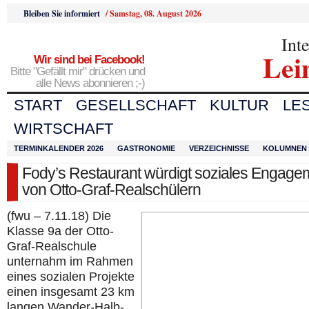
Bleiben Sie informiert
/
Samstag, 08. August 2026
Int
Lei
Wir sind bei Facebook!
Bitte "Gefällt mir" drücken und
alle News abonnieren ;-)
START
GESELLSCHAFT
KULTUR
LE
WIRTSCHAFT
TERMINKALENDER 2026
GASTRONOMIE
VERZEICHNISSE
KOLUMNEN
Fody’s Restaurant würdigt soziales Engage
von Otto-Graf-Realschülern
(fwu – 7.11.18) Die
Klasse 9a der Otto-
Graf-Realschule
unternahm im Rahmen
eines sozialen Projekte
einen insgesamt 23 km
langen Wander-Halb-