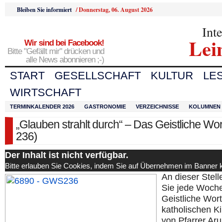
Bleiben Sie informiert
/
Donnerstag, 06. August 2026
Int
Lei
Wir sind bei Facebook!
Bitte "Gefällt mir" drücken und
alle News abonnieren ;-)
START
GESELLSCHAFT
KULTUR
LE
WIRTSCHAFT
TERMINKALENDER 2026
GASTRONOMIE
VERZEICHNISSE
KOLUMNEN
„Glauben strahlt durch“ – Das Geistliche Wort
236)
Der Inhalt ist nicht verfügbar.
Bitte erlauben Sie Cookies, indem Sie auf Übernehmen im Banner k
An dieser Stell
Sie jede Woch
Geistliche Wort
katholischen K
von Pfarrer Aru