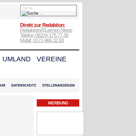
Direkt zur Redaktion:
Redaktion@Leimen.News
Telefon 06224-175.77.30
Mobil: 0172-966.32.83
UMLAND
VEREINE
SUM
DATENSCHUTZ
STELLENANZEIGEN
WERBUNG