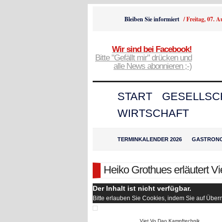
Bleiben Sie informiert
/
Freitag, 07. 
Wir sind bei Facebook!
Bitte "Gefällt mir" drücken und
alle News abonnieren ;-)
START
GESELLSC
WIRTSCHAFT
TERMINKALENDER 2026
GASTRON
Heiko Grothues erläutert V
Der Inhalt ist nicht verfügbar.
Bitte erlauben Sie Cookies, indem Sie auf Übe
Viet Vo Dao Kampftechnik