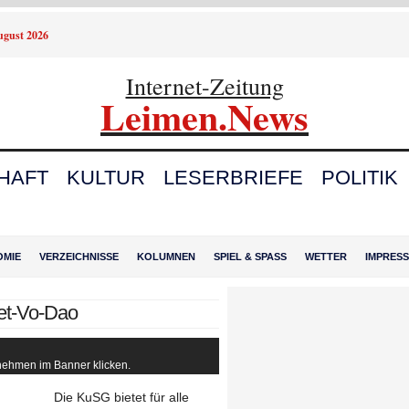
August 2026
Internet-Zeitung
Leimen.News
HAFT
KULTUR
LESERBRIEFE
POLITIK
OMIE
VERZEICHNISSE
KOLUMNEN
SPIEL & SPASS
WETTER
IMPRES
iet-Vo-Dao
rnehmen im Banner klicken.
Die KuSG bietet für alle