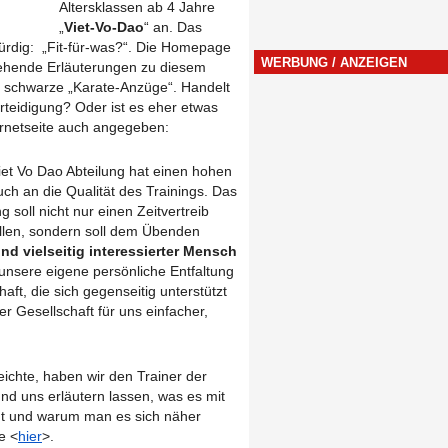
Altersklassen ab 4 Jahre
„
Viet-Vo-Dao
“ an. Das
würdig: „Fit-für-was?“. Die Homepage
WERBUNG / ANZEIGEN
gehende Erläuterungen zu diesem
ld schwarze „Karate-Anzüge“. Handelt
rteidigung? Oder ist es eher etwas
ernetseite auch angegeben:
iet Vo Dao Abteilung hat einen hohen
ch an die Qualität des Trainings. Das
ng soll nicht nur einen Zeitvertreib
llen, sondern soll dem Übenden
nd vielseitig interessierter Mensch
 unsere eigene persönliche Entfaltung
ft, die sich gegenseitig unterstützt
r Gesellschaft für uns einfacher,
ichte, haben wir den Trainer der
und uns erläutern lassen, was es mit
mt und warum man es sich näher
e <
hier
>.