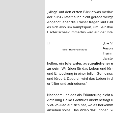
„klingt“ auf den ersten Blick etwas merk
der KuSG liefert auch nicht gerade weit
Angebot, aber die Trainer tragen laut Bi
es sich also um Kampfsport, um Selbstve
Esoterisches? Immerhin wird auf der Int
„Die V
Anspru
Trainer Heiko Grothues
Traini
darste
helfen, ein
toleranter, ausgeglichener u
zu sein
. Wir üben für das Leben und für
und Entdeckung in einer tollen Gemeinscha
und fördert. Dadurch wird das Leben in de
erfüllter und zufriedener.“
Nachdem uns das als Erläuterung nicht re
Abteilung Heiko Grothues direkt befragt 
Viet-Vo-Dao auf sich hat, wo es herkom
ansehen sollte. Das Video dazu finden Si