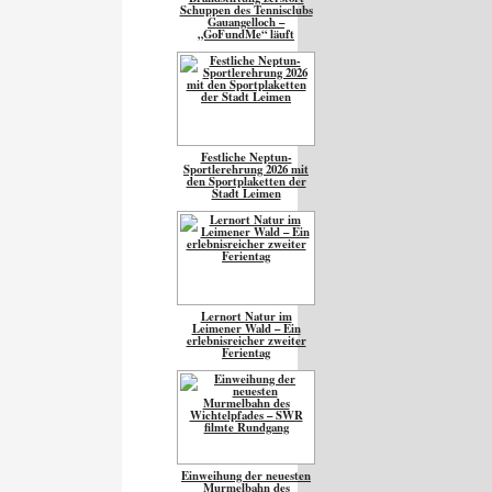
Schuppen des Tennisclubs
Gauangelloch –
„GoFundMe“ läuft
Festliche Neptun-
Sportlerehrung 2026 mit
den Sportplaketten der
Stadt Leimen
Lernort Natur im
Leimener Wald – Ein
erlebnisreicher zweiter
Ferientag
Einweihung der neuesten
Murmelbahn des