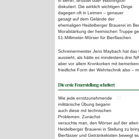
in Berlin, Brüssel oder Washington
diskutiert. Die wirklich wichtigen Dinge
dagegen oft in Leimen – genauer
gesagt auf dem Gelände der
ehemaligen Heidelberger Brauerei im Ber
Moralstärkung der heimischen Truppe gea
51-Millimeter-Mörser für Bierflaschen.
Schreinermeister Jens Maybach hat das G
aussieht, als hätte es mindestens drei N
aber vor allem Kronkorken mit bemerkens
friedliche Form der Wehrtechnik also – m
Die erste Feuerstellung scheitert
Wie jede ernstzunehmende
militärische Übung begann
auch diese mit technischen
Problemen. Zunächst
versuchte man, den Mörser auf der alte
Heidelberger Brauerei in Stellung zu brin
Bierfässer und Getränkekisten bewegt wu