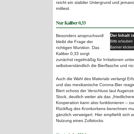
reicht ein stabiler Untergrund und jema
mitliest.
Nur Kaliber 0,33
Der Inhalt i
Besonders anspruchsvoll
bleibt die Frage der
Bitte erlaube
richtigen Munition. Das
Banner klicken
Kaliber 0,33 sorgt
zunächst regelmäßig für Irritationen unte
selbstverständlich die Bierflasche und n
Auch die Wahl des Materials verlangt Er
und das mexikanische Corona-Bier reagie
Biert schoss der Verschluss laut Augenz
Stock, deutlich weiter als das „friedliche
Kooperation kann also funktionieren – 
Rückflug des Kronkorkens berechnen mus
gänzlich verweigert. Hier empfiehlt sich 
Nutzung eines Zollstocks.