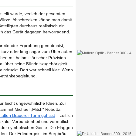
tellt wurde, verlieh der gesamten
 Würze. Abschrecken könne man damit
teiligten durchaus realistisch ein.
ich das Gerät dagegen hervorragend.
chreitender Erprobung gemutmaßt,
 kurz oder lang sogar zum Überlaufen
hen mit halbmilitärischer Präzision
al über seine Bündniszugehörigkeit
eindruckt. Dort war schnell klar: Wenn
Getränkebegleitung.
ür leicht ungewöhnliche Ideen. Zur
sam mit Michael „Mitch“ Robotta
alten Brauerei-Turm gehisst
– zeitlich
lokaler Verbundenheit und vermutlich
 der symbolischen Geste. Die Flaggen
den. Der Erfindergeist im Bergbräu-