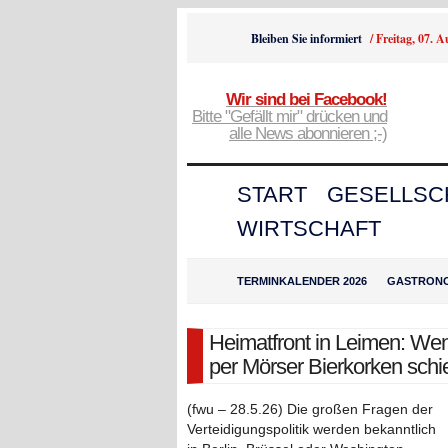
Bleiben Sie informiert
/
Freitag, 07. 
Wir sind bei Facebook!
Bitte "Gefällt mir" drücken und
alle News abonnieren ;-)
START
GESELLSC
WIRTSCHAFT
TERMINKALENDER 2026
GASTRON
Heimatfront in Leimen: We
per Mörser Bierkorken sch
(fwu – 28.5.26) Die großen Fragen der
Verteidigungspolitik werden bekanntlich