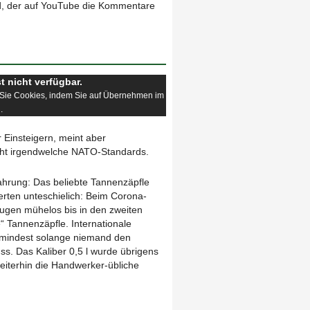
nd, der auf YouTube die Kommentare
st nicht verfügbar.
n Sie Cookies, indem Sie auf Übernehmen im
.
r Einsteigern, meint aber
icht irgendwelche NATO-Standards.
fahrung: Das beliebte Tannenzäpfle
rten unteschielich: Beim Corona-
eugen mühelos bis in den zweiten
re“ Tannenzäpfle. Internationale
zumindest solange niemand den
s. Das Kaliber 0,5 l wurde übrigens
weiterhin die Handwerker-übliche