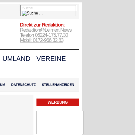
Direkt zur Redaktion:
Redaktion@Leimen.News
Telefon 06224-175.77.30
Mobil: 0172-966.32.83
UMLAND
VEREINE
SUM
DATENSCHUTZ
STELLENANZEIGEN
WERBUNG