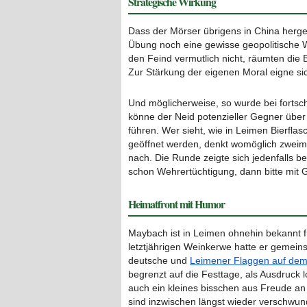
Strategische Wirkung
Dass der Mörser übrigens in China herges
Übung noch eine gewisse geopolitische
den Feind vermutlich nicht, räumten die Be
Zur Stärkung der eigenen Moral eigne s
Und möglicherweise, so wurde bei forts
könne der Neid potenzieller Gegner über
führen. Wer sieht, wie in Leimen Bierflasc
geöffnet werden, denkt womöglich zweim
nach. Die Runde zeigte sich jedenfalls be
schon Wehrertüchtigung, dann bitte mit 
Heimatfront mit Humor
Maybach ist in Leimen ohnehin bekannt f
letztjährigen Weinkerwe hatte er gemein
deutsche und
Leimener Flaggen auf dem 
begrenzt auf die Festtage, als Ausdruck 
auch ein kleines bisschen aus Freude an
sind inzwischen längst wieder verschwun