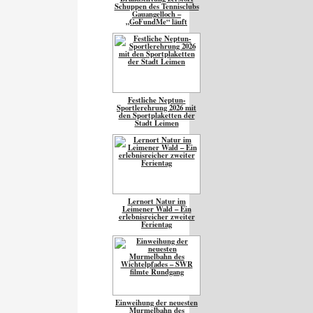
Schuppen des Tennisclubs
Gauangelloch –
„GoFundMe“ läuft
Festliche Neptun-
Sportlerehrung 2026 mit
den Sportplaketten der
Stadt Leimen
Lernort Natur im
Leimener Wald – Ein
erlebnisreicher zweiter
Ferientag
Einweihung der neuesten
Murmelbahn des