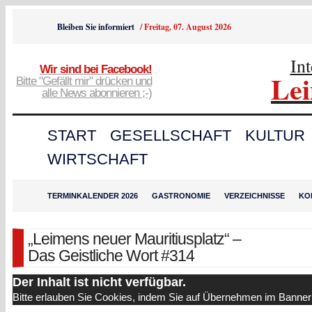
Bleiben Sie informiert
/
Freitag, 07. August 2026
In
Wir sind bei Facebook!
Le
Bitte "Gefällt mir" drücken und
alle News abonnieren ;-)
START
GESELLSCHAFT
KULTUR
WIRTSCHAFT
TERMINKALENDER 2026
GASTRONOMIE
VERZEICHNISSE
KO
„Leimens neuer Mauritiusplatz“ –
Das Geistliche Wort #314
Der Inhalt ist nicht verfügbar.
Bitte erlauben Sie Cookies, indem Sie auf Übernehmen im Banner 