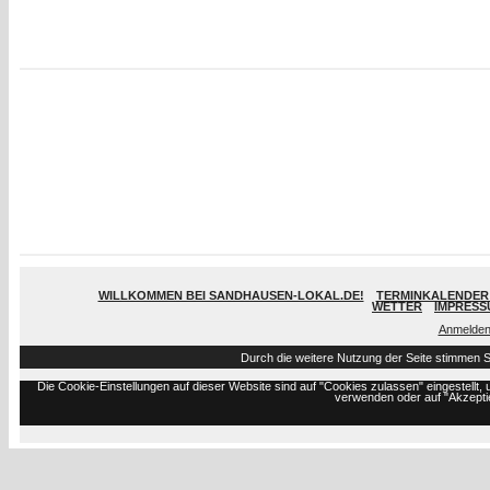
WILLKOMMEN BEI SANDHAUSEN-LOKAL.DE!
TERMINKALENDER 
WETTER
IMPRESS
Anmelde
Durch die weitere Nutzung der Seite stimmen 
Die Cookie-Einstellungen auf dieser Website sind auf "Cookies zulassen" eingestell
verwenden oder auf "Akzeptie