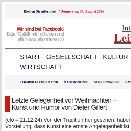
Bleiben Sie informiert
/
Donnerstag, 06. August 2026
In
Wir sind bei Facebook!
Le
Bitte "Gefällt mir" drücken und
alle News abonnieren ;-)
START
GESELLSCHAFT
KULTUR
WIRTSCHAFT
TERMINKALENDER 2026
GASTRONOMIE
VERZEICHNISSE
KO
Letzte Gelegenheit vor Weihnachten –
Kunst und Humor von Dieter Gilfert
(cfo – 21.12.24) Von der Tradition her gesehen, haben
Vorstellung, dass Kunst eine ernste Angelegenheit ist