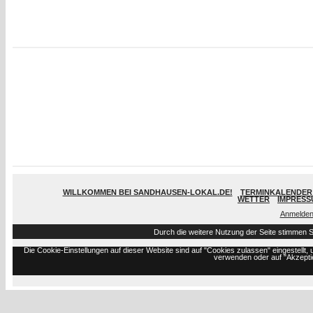
WILLKOMMEN BEI SANDHAUSEN-LOKAL.DE!
TERMINKALENDER 
WETTER
IMPRESS
Anmelde
Durch die weitere Nutzung der Seite stimmen 
Die Cookie-Einstellungen auf dieser Website sind auf "Cookies zulassen" eingestell
verwenden oder auf "Akzeptie