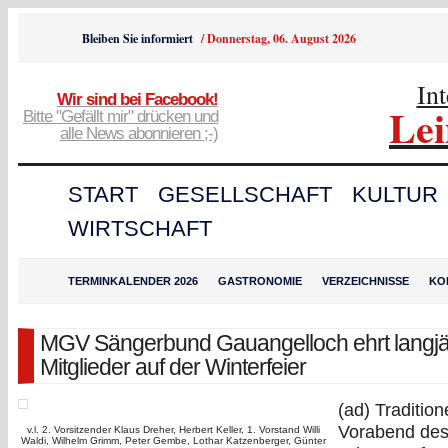
Bleiben Sie informiert
/
Donnerstag, 06. August 2026
In
Wir sind bei Facebook!
Le
Bitte "Gefällt mir" drücken und
alle News abonnieren ;-)
START
GESELLSCHAFT
KULTUR
WIRTSCHAFT
TERMINKALENDER 2026
GASTRONOMIE
VERZEICHNISSE
KO
MGV Sängerbund Gauangelloch ehrt langjä
Mitglieder auf der Winterfeier
(ad) Tradition
Vorabend des
v.l. 2. Vorsitzender Klaus Dreher, Herbert Keller, 1. Vorstand Willi
Waldi, Wilhelm Grimm, Peter Gembe, Lothar Katzenberger, Günter