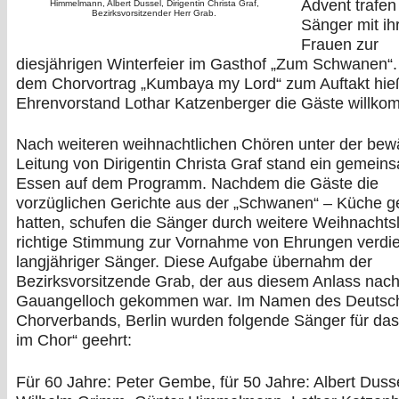
Advent trafen
Himmelmann, Albert Dussel, Dirigentin Christa Graf,
Bezirksvorsitzender Herr Grab.
Sänger mit ih
Frauen zur
diesjährigen Winterfeier im Gasthof „Zum Schwanen“
dem Chorvortrag „Kumbaya my Lord“ zum Auftakt hie
Ehrenvorstand Lothar Katzenberger die Gäste willko
Nach weiteren weihnachtlichen Chören unter der bew
Leitung von Dirigentin Christa Graf stand ein gemein
Essen auf dem Programm. Nachdem die Gäste die
vorzüglichen Gerichte aus der „Schwanen“ – Küche 
hatten, schufen die Sänger durch weitere Weihnachtsl
richtige Stimmung zur Vornahme von Ehrungen verdie
langjähriger Sänger. Diese Aufgabe übernahm der
Bezirksvorsitzende Grab, der aus diesem Anlass nac
Gauangelloch gekommen war. Im Namen des Deutsc
Chorverbands, Berlin wurden folgende Sänger für das
im Chor“ geehrt:
Für 60 Jahre: Peter Gembe, für 50 Jahre: Albert Dusse