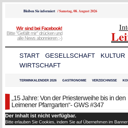
Bleiben Sie informiert
/
Samstag, 08. August 2026
In
Wir sind bei Facebook!
Le
Bitte "Gefällt mir" drücken und
alle News abonnieren ;-)
START
GESELLSCHAFT
KULTUR
WIRTSCHAFT
TERMINKALENDER 2026
GASTRONOMIE
VERZEICHNISSE
KO
„15 Jahre: Von der Priesterweihe bis in den
Leimener Pfarrgarten“- GWS #347
Der Inhalt ist nicht verfügbar.
Bitte erlauben Sie Cookies, indem Sie auf Übernehmen im Banner 