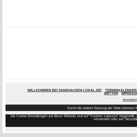
WILLKOMMEN BEI SANDHAUSEN-LOKAL.DE!
TERMINKALENDER 
WETTER
IMPRESS
Anmelde
Durch die weitere Nutzung der Seite stimmen 
Die Cookie-Einstellungen auf dieser Website sind auf "Cookies zulassen" eingestell
verwenden oder auf "Akzeptie