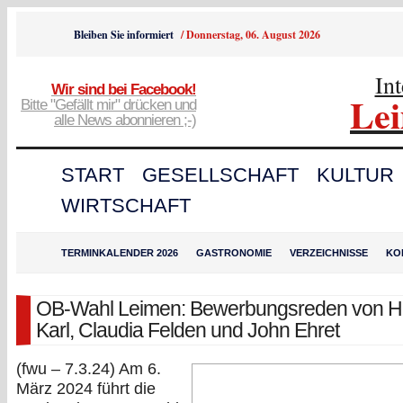
Bleiben Sie informiert
/
Donnerstag, 06. August 2026
In
Wir sind bei Facebook!
Le
Bitte "Gefällt mir" drücken und
alle News abonnieren ;-)
START
GESELLSCHAFT
KULTUR
WIRTSCHAFT
TERMINKALENDER 2026
GASTRONOMIE
VERZEICHNISSE
KO
OB-Wahl Leimen: Bewerbungsreden von H
Karl, Claudia Felden und John Ehret
(fwu – 7.3.24) Am 6.
März 2024 führt die