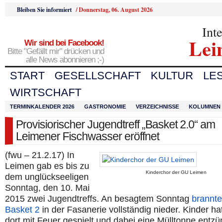
Bleiben Sie informiert
/
Donnerstag, 06. August 2026
Int
Lei
Wir sind bei Facebook!
Bitte "Gefällt mir" drücken und
alle News abonnieren ;-)
START
GESELLSCHAFT
KULTUR
LE
WIRTSCHAFT
TERMINKALENDER 2026
GASTRONOMIE
VERZEICHNISSE
KOLUMNEN
Provisiorischer Jugendtreff „Basket 2.0“ am
Leimener Fischwasser eröffnet
(fwu – 21.2.17) In
Leimen gab es bis zu
Kinderchor der GU Leimen
dem unglückseeligen
Sonntag, den 10. Mai
2015 zwei Jugendtreffs. An besagtem Sonntag
brannte
Basket 2
in der Fasanerie vollständig nieder. Kinder ha
dort mit Feuer gespielt und dabei eine Mülltonne entzü