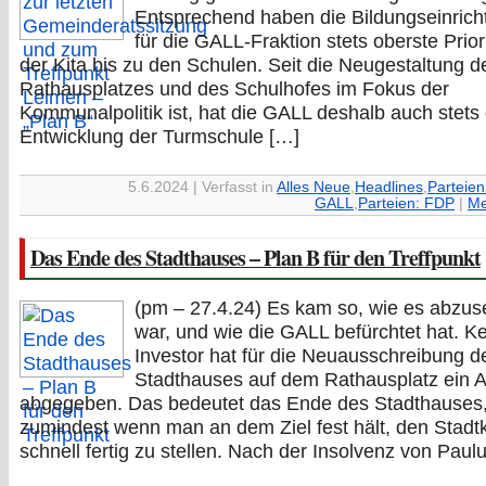
Entsprechend haben die Bildungseinric
für die GALL-Fraktion stets oberste Prior
der Kita bis zu den Schulen. Seit die Neugestaltung d
Rathausplatzes und des Schulhofes im Fokus der
Kommunalpolitik ist, hat die GALL deshalb auch stets 
Entwicklung der Turmschule […]
5.6.2024 | Verfasst in
Alles Neue
,
Headlines
,
Parteien
GALL
,
Parteien: FDP
|
Me
Das Ende des Stadthauses – Plan B für den Treffpunkt
(pm – 27.4.24) Es kam so, wie es abzu
war, und wie die GALL befürchtet hat. K
Investor hat für die Neuausschreibung d
Stadthauses auf dem Rathausplatz ein 
abgegeben. Das bedeutet das Ende des Stadthauses
zumindest wenn man an dem Ziel fest hält, den Stadt
schnell fertig zu stellen. Nach der Insolvenz von Paul