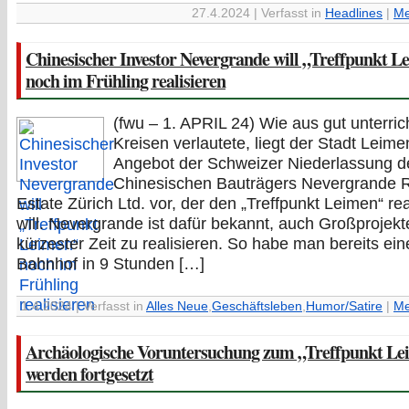
27.4.2024 | Verfasst in
Headlines
|
Me
Chinesischer Investor Nevergrande will „Treffpunkt L
noch im Frühling realisieren
(fwu – 1. APRIL 24) Wie aus gut unterric
Kreisen verlautete, liegt der Stadt Leime
Angebot der Schweizer Niederlassung d
Chinesischen Bauträgers Nevergrande 
Estate Zürich Ltd. vor, der den „Treffpunkt Leimen“ rea
will. Nevergrande ist dafür bekannt, auch Großprojekt
kürzester Zeit zu realisieren. So habe man bereits ei
Bahnhof in 9 Stunden […]
1.4.2024 | Verfasst in
Alles Neue
,
Geschäftsleben
,
Humor/Satire
|
Me
Archäologische Voruntersuchung zum „Treffpunkt L
werden fortgesetzt