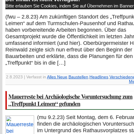
Bitte erlauben Sie Cookies, indem Sie auf Übernehmen im Banner 
(fwu – 2.8.23) Am zukünftigen Standort des „Treffpunk
Leimen“ auf dem Turmschulen-Pausenhof und Ratha
haben vorbereitende Arbeiten begonnen. Über das
Gesamtprojekt wurde die Öffentlichkeit im letzten Jahr
umfassend informiert (und hier). Oberbürgermeister 
Reinwald zeigte sich nun erfreut über den Beginn der
Bauarbeiten und erklärte, dass die Planungen für den
„Treffpunkt“ bis in die […]
2.8.2023 | Verfasst in
Alles Neue
,
Baustellen
,
Headlines
,
Verschieden
Me
Mauerreste bei Archäologische Voruntersuchung zum
„Treffpunkt Leimen“ gefunden
(mu 9.2.23) Seit Montag, dem 6. Februa
finden die archäologischen Voruntersuc
im Untergrund des Rathausvorplatzes st