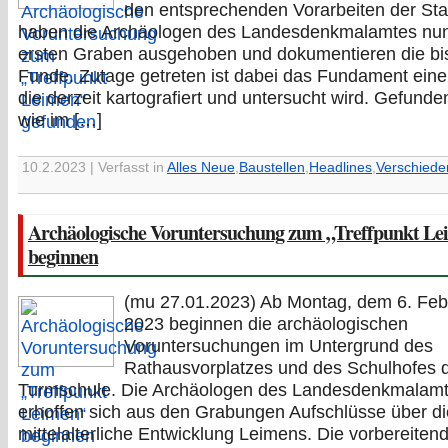
den entsprechenden Vorarbeiten der St
haben die Archäologen des Landesdenkmalamtes nu
ersten Graben ausgehoben und dokumentieren die bi
Funde. Zutage getreten ist dabei das Fundament eine
die derzeit kartografiert und untersucht wird. Gefund
wie im […]
10.2.2023 | Verfasst in
Alles Neue
,
Baustellen
,
Headlines
,
Verschiede
Archäologische Voruntersuchung zum „Treffpunkt L
beginnen
(mu 27.01.2023) Ab Montag, dem 6. Feb
2023 beginnen die archäologischen
Voruntersuchungen im Untergrund des
Rathausvorplatzes und des Schulhofes 
Turmschule. Die Archäologen des Landesdenkmalam
erhoffen sich aus den Grabungen Aufschlüsse über di
mittelalterliche Entwicklung Leimens. Die vorbereiten