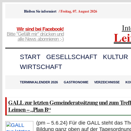
Bleiben Sie informiert
/
Freitag, 07. August 2026
In
Wir sind bei Facebook!
Le
Bitte "Gefällt mir" drücken und
alle News abonnieren ;-)
START
GESELLSCHAFT
KULTUR
WIRTSCHAFT
TERMINKALENDER 2026
GASTRONOMIE
VERZEICHNISSE
KO
GALL zur letzten Gemeinderatssitzung und zum Tref
Leimen – „Plan B“
(pm – 5.6.24) Für die GALL steht das T
Bildung ganz oben auf der Tagesordnun