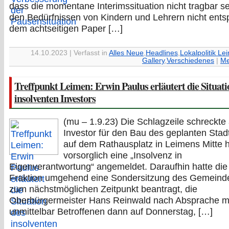
dass die momentane Interimssituation nicht tragbar s
den Bedürfnissen von Kindern und Lehrern nicht entspr
dem achtseitigen Paper […]
14.10.2023 | Verfasst in
Alles Neue
,
Headlines
,
Lokalpolitik Le
Gallery
,
Verschiedenes
|
Me
Treffpunkt Leimen: Erwin Paulus erläutert die Situati
insolventen Investors
(mu – 1.9.23) Die Schlagzeile schreckte 
Investor für den Bau des geplanten Sta
auf dem Rathausplatz in Leimens Mitte h
vorsorglich eine „Insolvenz in
Eigenverantwortung“ angemeldet. Daraufhin hatte di
Fraktion umgehend eine Sondersitzung des Gemeind
zum nächstmöglichen Zeitpunkt beantragt, die
Oberbürgermeister Hans Reinwald nach Absprache m
unmittelbar Betroffenen dann auf Donnerstag, […]