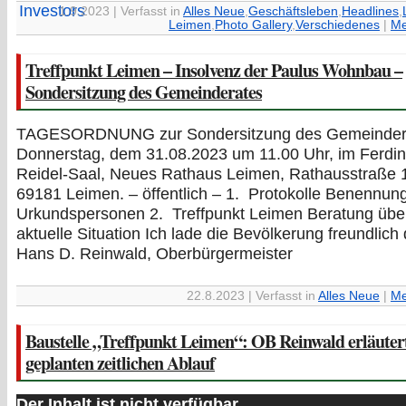
1.9.2023 | Verfasst in
Alles Neue
,
Geschäftsleben
,
Headlines
,
Leimen
,
Photo Gallery
,
Verschiedenes
|
Me
Treffpunkt Leimen – Insolvenz der Paulus Wohnbau –
Sondersitzung des Gemeinderates
TAGESORDNUNG zur Sondersitzung des Gemeinder
Donnerstag, dem 31.08.2023 um 11.00 Uhr, im Ferdi
Reidel-Saal, Neues Rathaus Leimen, Rathausstraße 1
69181 Leimen. – öffentlich – 1. Protokolle Benennun
Urkundspersonen 2. Treffpunkt Leimen Beratung übe
aktuelle Situation Ich lade die Bevölkerung freundlich 
Hans D. Reinwald, Oberbürgermeister
22.8.2023 | Verfasst in
Alles Neue
|
Me
Baustelle „Treffpunkt Leimen“: OB Reinwald erläuter
geplanten zeitlichen Ablauf
Der Inhalt ist nicht verfügbar.