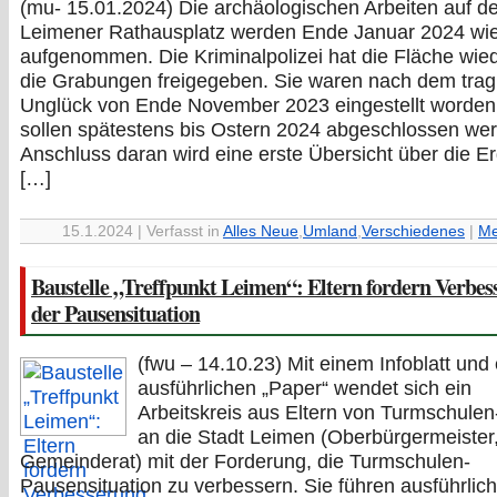
(mu- 15.01.2024) Die archäologischen Arbeiten auf 
Leimener Rathausplatz werden Ende Januar 2024 wi
aufgenommen. Die Kriminalpolizei hat die Fläche wied
die Grabungen freigegeben. Sie waren nach dem trag
Unglück von Ende November 2023 eingestellt worden
sollen spätestens bis Ostern 2024 abgeschlossen we
Anschluss daran wird eine erste Übersicht über die E
[…]
15.1.2024 | Verfasst in
Alles Neue
,
Umland
,
Verschiedenes
|
Me
Baustelle „Treffpunkt Leimen“: Eltern fordern Verbes
der Pausensituation
(fwu – 14.10.23) Mit einem Infoblatt und
ausführlichen „Paper“ wendet sich ein
Arbeitskreis aus Eltern von Turmschulen
an die Stadt Leimen (Oberbürgermeister
Gemeinderat) mit der Forderung, die Turmschulen-
Pausensituation zu verbessern. Sie führen ausführlich