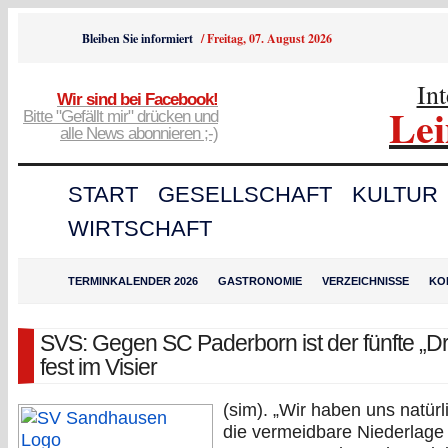
Bleiben Sie informiert
/
Freitag, 07. August 2026
In
Wir sind bei Facebook!
Le
Bitte "Gefällt mir" drücken und
alle News abonnieren ;-)
START
GESELLSCHAFT
KULTUR
WIRTSCHAFT
TERMINKALENDER 2026
GASTRONOMIE
VERZEICHNISSE
KO
SVS: Gegen SC Paderborn ist der fünfte „Dr
fest im Visier
(sim). „Wir haben uns natürl
die vermeidbare Niederlage 