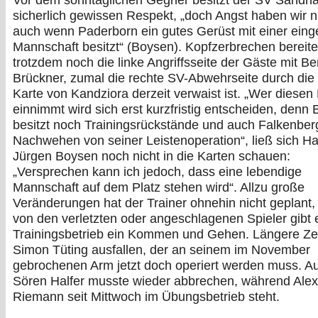
Vor dem sonntäglichen Gegner besitzt der SV Sandh
sicherlich gewissen Respekt, „doch Angst haben wir ni
auch wenn Paderborn ein gutes Gerüst mit einer eing
Mannschaft besitzt“ (Boysen). Kopfzerbrechen bereite
trotzdem noch die linke Angriffsseite der Gäste mit Be
Brückner, zumal die rechte SV-Abwehrseite durch die 
Karte von Kandziora derzeit verwaist ist. „Wer diesen 
einnimmt wird sich erst kurzfristig entscheiden, denn
besitzt noch Trainingsrückstände und auch Falkenber
Nachwehen von seiner Leistenoperation“, ließ sich H
Jürgen Boysen noch nicht in die Karten schauen:
„Versprechen kann ich jedoch, dass eine lebendige
Mannschaft auf dem Platz stehen wird“. Allzu große
Veränderungen hat der Trainer ohnehin nicht geplant,
von den verletzten oder angeschlagenen Spieler gibt 
Trainingsbetrieb ein Kommen und Gehen. Längere Zei
Simon Tüting ausfallen, der an seinem im November
gebrochenen Arm jetzt doch operiert werden muss. A
Sören Halfer musste wieder abbrechen, während Ale
Riemann seit Mittwoch im Übungsbetrieb steht.