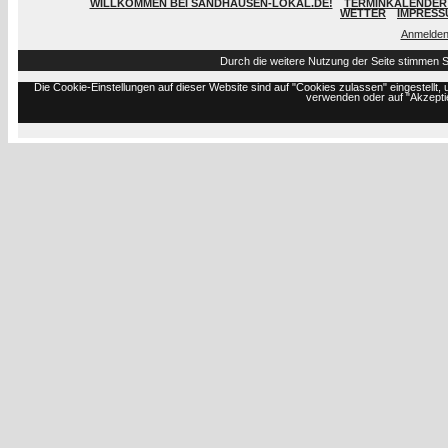
WILLKOMMEN BEI SANDHAUSEN-LOKAL.DE!
TERMINKALENDER 
WETTER
IMPRESS
Anmelde
Durch die weitere Nutzung der Seite stimmen 
Die Cookie-Einstellungen auf dieser Website sind auf "Cookies zulassen" eingestell
verwenden oder auf "Akzeptie