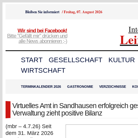
Bleiben Sie informiert
/
Freitag, 07. August 2026
In
Wir sind bei Facebook!
Le
Bitte "Gefällt mir" drücken und
alle News abonnieren ;-)
START
GESELLSCHAFT
KULTUR
WIRTSCHAFT
TERMINKALENDER 2026
GASTRONOMIE
VERZEICHNISSE
KO
Virtuelles Amt in Sandhausen erfolgreich ges
Verwaltung zieht positive Bilanz
(mbr – 4.7.26)
Seit
dem 31. März 2026