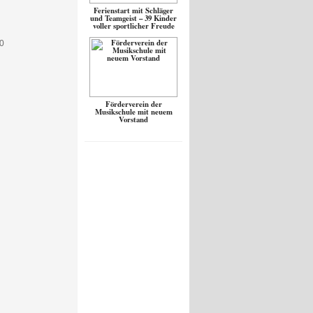
Ferienstart mit Schläger
und Teamgeist – 39 Kinder
voller sportlicher Freude
Förderverein der
Musikschule mit neuem
Vorstand