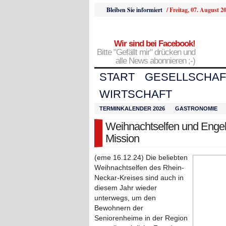
Bleiben Sie informiert
/
Freitag, 07. August 2
Wir sind bei Facebook!
Bitte "Gefällt mir" drücken und
alle News abonnieren ;-)
START
GESELLSCHAF
WIRTSCHAFT
TERMINKALENDER 2026
GASTRONOMIE
Weihnachtselfen und Engel
Mission
(eme 16.12.24) Die beliebten
Weihnachtselfen des Rhein-
Neckar-Kreises sind auch in
diesem Jahr wieder
unterwegs, um den
Bewohnern der
Seniorenheime in der Region