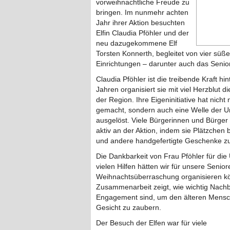
vorweihnachtliche Freude zu
bringen. Im nunmehr achten
Jahr ihrer Aktion besuchten
Elfin Claudia Pföhler und der
neu dazugekommene Elf
Torsten Konnerth, begleitet von vier sü
Einrichtungen – darunter auch das Senio
Claudia Pföhler ist die treibende Kraft hin
Jahren organisiert sie mit viel Herzblut 
der Region. Ihre Eigeninitiative hat nicht
gemacht, sondern auch eine Welle der U
ausgelöst. Viele Bürgerinnen und Bürger 
aktiv an der Aktion, indem sie Plätzche
und andere handgefertigte Geschenke zur
Die Dankbarkeit von Frau Pföhler für die
vielen Hilfen hätten wir für unsere Senio
Weihnachtsüberraschung organisieren kö
Zusammenarbeit zeigt, wie wichtig Nachb
Engagement sind, um den älteren Mensch
Gesicht zu zaubern.
Der Besuch der Elfen war für viele