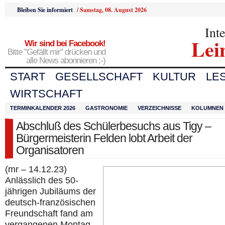
Bleiben Sie informiert
/
Samstag, 08. August 2026
Int
Lei
Wir sind bei Facebook!
Bitte "Gefällt mir" drücken und
alle News abonnieren ;-)
START
GESELLSCHAFT
KULTUR
LE
WIRTSCHAFT
TERMINKALENDER 2026
GASTRONOMIE
VERZEICHNISSE
KOLUMNEN
Abschluß des Schülerbesuchs aus Tigy –
Bürgermeisterin Felden lobt Arbeit der
Organisatoren
(mr – 14.12.23)
Anlässlich des 50-
jährigen Jubiläums der
deutsch-französischen
Freundschaft fand am
vergangenen Montag