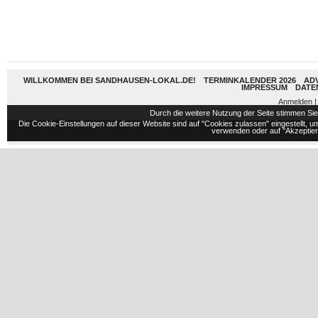
WILLKOMMEN BEI SANDHAUSEN-LOKAL.DE!
TERMINKALENDER 2026
AD
IMPRESSUM
DATE
Anmelden
|
Durch die weitere Nutzung der Seite stimmen S
Die Cookie-Einstellungen auf dieser Website sind auf "Cookies zulassen" eingestellt,
verwenden oder auf "Akzeptiere